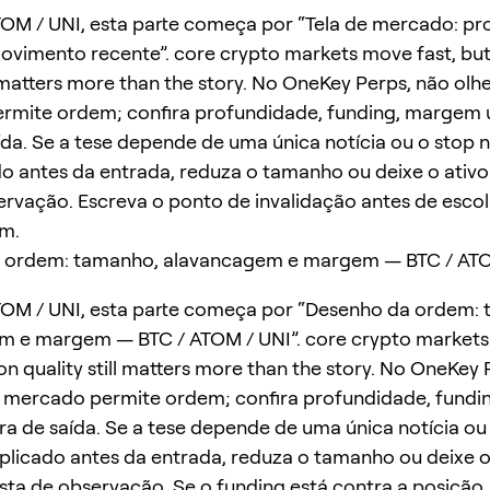
OM / UNI, esta parte começa por “Tela de mercado: pr
ovimento recente”. core crypto markets move fast, bu
l matters more than the story. No OneKey Perps, não olhe
rmite ordem; confira profundidade, funding, margem 
ída. Se a tese depende de uma única notícia ou o stop
do antes da entrada, reduza o tamanho ou deixe o ativ
servação. Escreva o ponto de invalidação antes de escol
m.
 ordem: tamanho, alavancagem e margem — BTC / ATO
TOM / UNI, esta parte começa por “Desenho da ordem:
m e margem — BTC / ATOM / UNI”. core crypto markets
on quality still matters more than the story. No OneKey 
o mercado permite ordem; confira profundidade, fund
ra de saída. Se a tese depende de uma única notícia ou
plicado antes da entrada, reduza o tamanho ou deixe o
ista de observação. Se o funding está contra a posição,