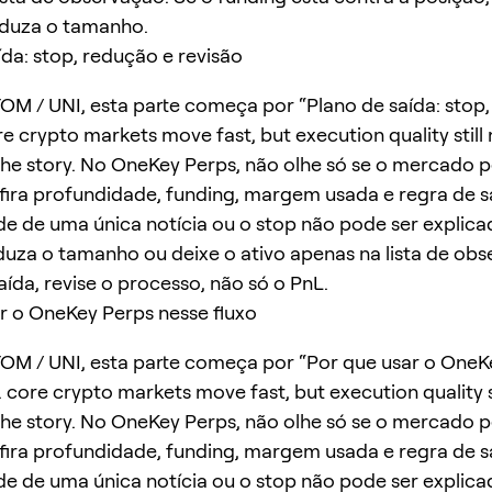
eduza o tamanho.
ída: stop, redução e revisão
OM / UNI, esta parte começa por “Plano de saída: stop
re crypto markets move fast, but execution quality still
he story. No OneKey Perps, não olhe só se o mercado 
ira profundidade, funding, margem usada e regra de sa
e de uma única notícia ou o stop não pode ser explica
duza o tamanho ou deixe o ativo apenas na lista de obs
aída, revise o processo, não só o PnL.
r o OneKey Perps nesse fluxo
OM / UNI, esta parte começa por “Por que usar o OneK
. core crypto markets move fast, but execution quality s
he story. No OneKey Perps, não olhe só se o mercado 
ira profundidade, funding, margem usada e regra de sa
e de uma única notícia ou o stop não pode ser explica