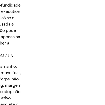
ofundidade,
t execution
 só se o
usada e
 não pode
o apenas na
her a
M / UNI
 tamanho,
 move fast,
Perps, não
ing, margem
 o stop não
 ativo
 encurte o