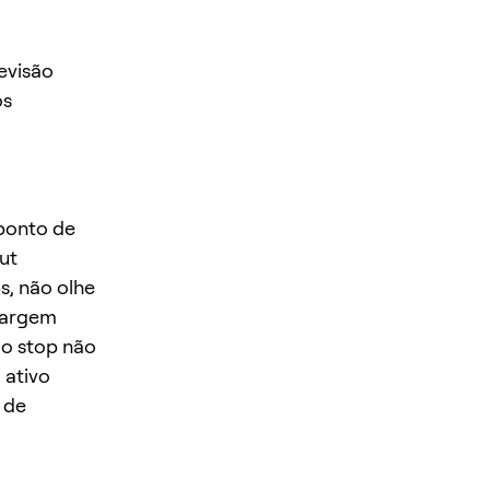
evisão
os
 ponto de
ut
s, não olhe
margem
 o stop não
 ativo
 de