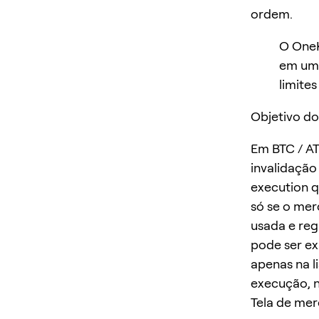
ordem.
O OneK
em um 
limites
Objetivo do
Em BTC / AT
invalidação
execution q
só se o me
usada e reg
pode ser ex
apenas na l
execução, n
Tela de me