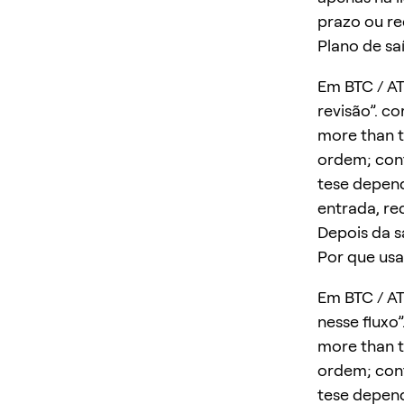
prazo ou r
Plano de sa
Em BTC / AT
revisão”. co
more than t
ordem; conf
tese depend
entrada, re
Depois da s
Por que usa
Em BTC / AT
nesse fluxo”
more than t
ordem; conf
tese depend