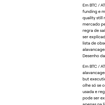
Em BTC / AT
funding e m
quality stil
mercado pe
regra de sa
ser explica
lista de ob
alavancage
Desenho da
Em BTC / A
alavancage
but executi
olhe só se 
usada e reg
pode ser ex
apenas na l