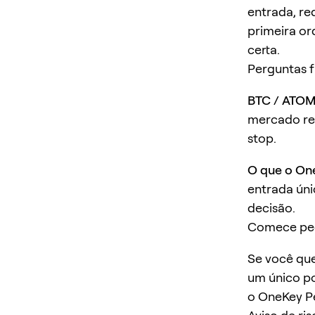
entrada, re
primeira or
certa.
Perguntas 
BTC / ATOM 
mercado rec
stop.
O que o On
entrada úni
decisão.
Comece pe
Se você que
um único po
o OneKey P