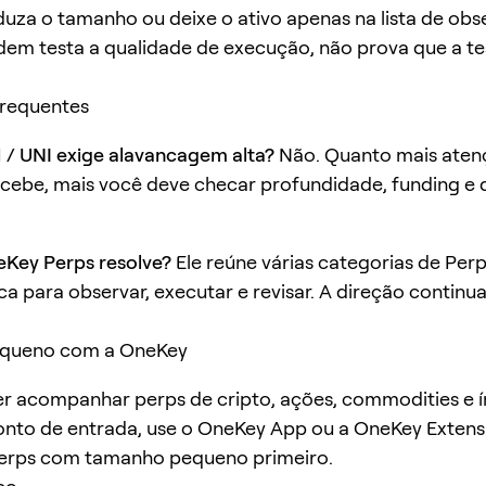
duza o tamanho ou deixe o ativo apenas na lista de obs
dem testa a qualidade de execução, não prova que a te
frequentes
/ UNI exige alavancagem alta?
Não. Quanto mais aten
ebe, mais você deve checar profundidade, funding e d
eKey Perps resolve?
Ele reúne várias categorias de Pe
ca para observar, executar e revisar. A direção continu
queno com a OneKey
r acompanhar perps de cripto, ações, commodities e 
nto de entrada, use o OneKey App ou a OneKey Extensi
erps com tamanho pequeno primeiro.