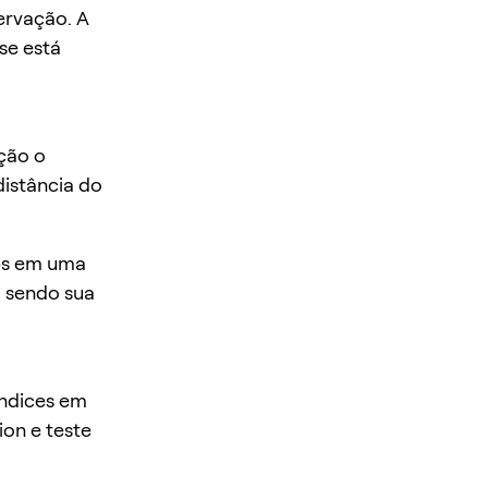
ervação. A
se está
ção o
istância do
rps em uma
a sendo sua
índices em
on e teste