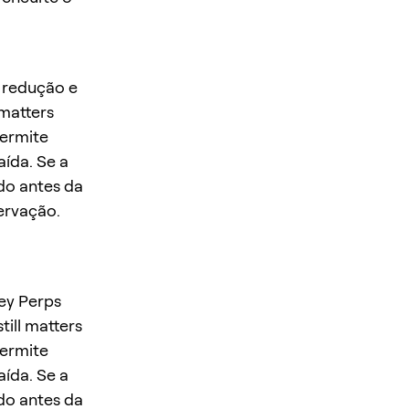
, redução e
 matters
permite
ída. Se a
do antes da
ervação.
ey Perps
till matters
permite
ída. Se a
do antes da