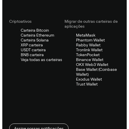
Criptoativos
Migrar de outras carteiras de
aplicações
Carteira Bitcoin
Carteira Ethereum
MetaMask
Carteira Solana
Phantom Wallet
XRP carteira
Rabby Wallet
USDT carteira
Tronlink Wallet
BNB carteira
TokenPocket
Veja todas as carteiras
Binance Wallet
OKX Web3 Wallet
Base Wallet (Coinbase
Wallet)
Exodus Wallet
Trust Wallet
Assine nossas notificações