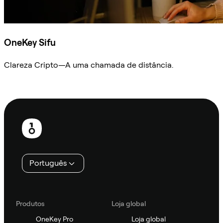
OneKey Sifu
Clareza Cripto—A uma chamada de distância.
Ask Sifu
Rodapé
Português
Produtos
Loja global
OneKey Pro
Loja global