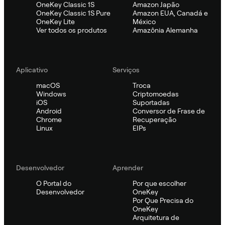
OneKey Classic 1S
Amazon Japão
OneKey Classic 1S Pure
Amazon EUA, Canadá e
OneKey Lite
México
Ver todos os produtos
Amazônia Alemanha
Aplicativo
Serviços
macOS
Troca
Windows
Criptomoedas
iOS
Suportadas
Android
Conversor de Frase de
Chrome
Recuperação
Linux
EIPs
Desenvolvedor
Aprender
O Portal do
Por que escolher
Desenvolvedor
OneKey
Por Que Precisa do
OneKey
Arquitetura de