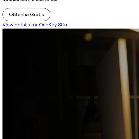
Obtenha Grátis
View details for OneKey Sifu