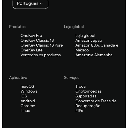
Português
Produtos
Loja global
OneKey Pro
Loja global
OneKey Classic 1S
Amazon Japão
OneKey Classic 1S Pure
Amazon EUA, Canadá e
OneKey Lite
México
Ver todos os produtos
Amazônia Alemanha
Aplicativo
Serviços
macOS
Troca
Windows
Criptomoedas
iOS
Suportadas
Android
Conversor de Frase de
Chrome
Recuperação
Linux
EIPs