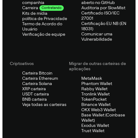
companhia
aberto no GitHub
Auditoria por SlowMist
Carreira
Contratando
Certificado ISO/IEC
Kits de mídia
27001
política de Privacidade
Certificação EU NB (EN
Termo de Acordo do
18031)
Usuário
Comunicar uma
Verificação de equipe
Vulnerabilidade
Criptoativos
Migrar de outras carteiras de
aplicações
Carteira Bitcoin
Carteira Ethereum
MetaMask
Carteira Solana
Phantom Wallet
XRP carteira
Rabby Wallet
USDT carteira
Tronlink Wallet
BNB carteira
TokenPocket
Veja todas as carteiras
Binance Wallet
OKX Web3 Wallet
Base Wallet (Coinbase
Wallet)
Exodus Wallet
Trust Wallet