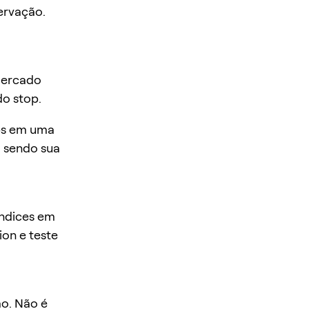
ervação.
mercado
do stop.
rps em uma
a sendo sua
índices em
on e teste
ão. Não é