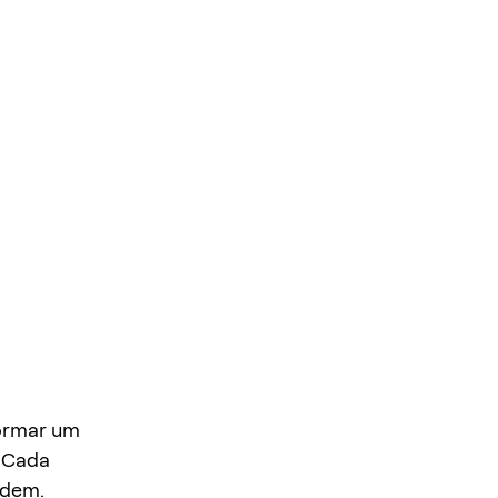
formar um
. Cada
rdem.