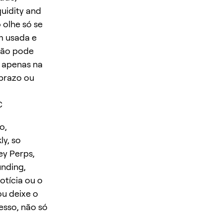
quidity and
 olhe só se
m usada e
 não pode
o apenas na
 prazo ou
C
o,
y, so
ey Perps,
unding,
otícia ou o
ou deixe o
esso, não só