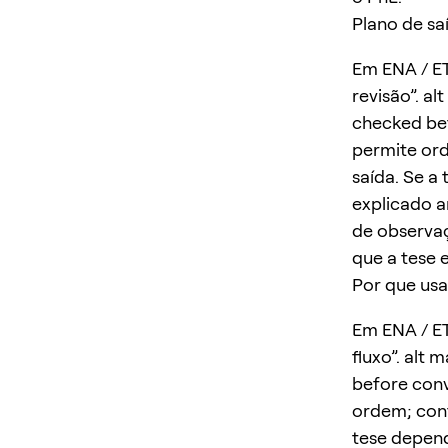
Plano de sa
Em ENA / ET
revisão”. al
checked bef
permite ord
saída. Se a
explicado a
de observaç
que a tese e
Por que usa
Em ENA / ET
fluxo”. alt 
before conv
ordem; conf
tese depend