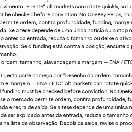
ovimento recente”. alt markets can rotate quickly, so li
t be checked before conviction. No OneKey Perps, não
permite ordem; confira profundidade, funding, marge
ída. Se a tese depende de uma única notícia ou o stop
do antes da entrada, reduza o tamanho ou deixe o ativ
servação. Se o funding está contra a posição, encurte o
amanho.
 ordem: tamanho, alavancagem e margem — ENA / ET
TC, esta parte começa por “Desenho da ordem: tamanh
 e margem — ENA / ETC”. alt markets can rotate quickl
nd funding must be checked before conviction. No OneK
 se o mercado permite ordem; confira profundidade, f
a e regra de saída. Se a tese depende de uma única n
de ser explicado antes da entrada, reduza o tamanho 
s na lista de observação. Depois da saída, revise o proc