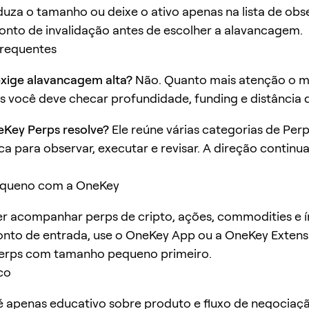
duza o tamanho ou deixe o ativo apenas na lista de obs
onto de invalidação antes de escolher a alavancagem.
frequentes
xige alavancagem alta?
Não. Quanto mais atenção o 
s você deve checar profundidade, funding e distância 
eKey Perps resolve?
Ele reúne várias categorias de Pe
ca para observar, executar e revisar. A direção continu
queno com a OneKey
r acompanhar perps de cripto, ações, commodities e 
nto de entrada, use o OneKey App ou a OneKey Extensi
erps com tamanho pequeno primeiro.
co
 é apenas educativo sobre produto e fluxo de negociaç