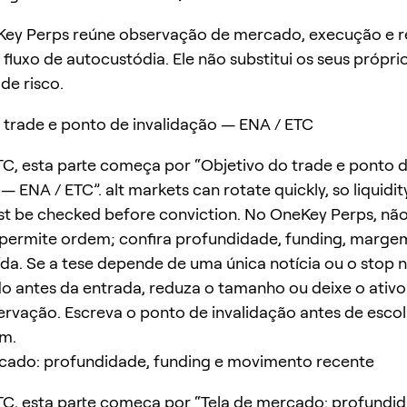
ey Perps reúne observação de mercado, execução e r
fluxo de autocustódia. Ele não substitui os seus própri
 de risco.
 trade e ponto de invalidação — ENA / ETC
C, esta parte começa por “Objetivo do trade e ponto 
— ENA / ETC”. alt markets can rotate quickly, so liquidi
t be checked before conviction. No OneKey Perps, não
permite ordem; confira profundidade, funding, marge
ída. Se a tese depende de uma única notícia ou o stop
do antes da entrada, reduza o tamanho ou deixe o ativ
servação. Escreva o ponto de invalidação antes de escol
m.
rcado: profundidade, funding e movimento recente
C, esta parte começa por “Tela de mercado: profundid