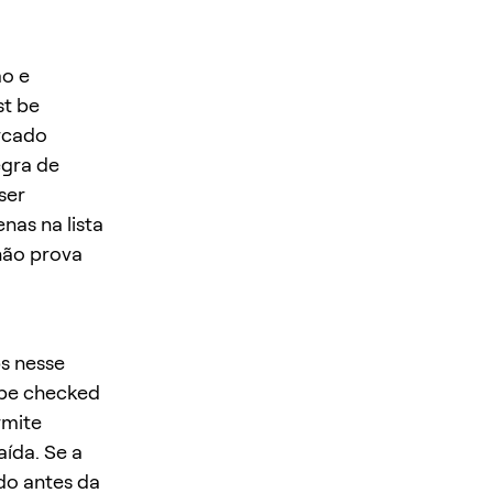
ão e
st be
rcado
egra de
ser
nas na lista
não prova
s nesse
t be checked
rmite
ída. Se a
do antes da