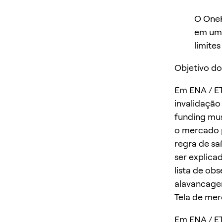
O OneK
em um 
limites
Objetivo do
Em ENA / ET
invalidação 
funding mus
o mercado 
regra de sa
ser explica
lista de ob
alavancage
Tela de me
Em ENA / ET