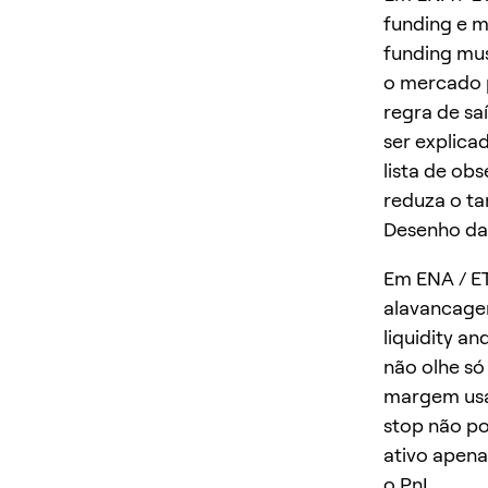
funding e m
funding mus
o mercado 
regra de sa
ser explica
lista de ob
reduza o t
Desenho da
Em ENA / E
alavancagem
liquidity a
não olhe só
margem usad
stop não po
ativo apena
o PnL.