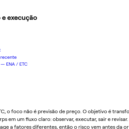
o e execução
C
 recente
 — ENA / ETC
C, o foco não é previsão de preço. O objetivo é trans
ps em um fluxo claro: observar, executar, sair e revisar
ge a fatores diferentes, então o risco vem antes da o