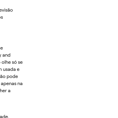
evisão
os
de
ty and
 olhe só se
m usada e
 não pode
o apenas na
her a
ade,