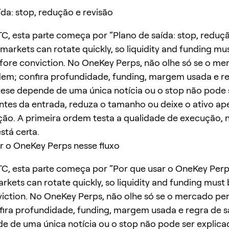
ída: stop, redução e revisão
C, esta parte começa por “Plano de saída: stop, reduç
t markets can rotate quickly, so liquidity and funding mu
ore conviction. No OneKey Perps, não olhe só se o me
em; confira profundidade, funding, margem usada e r
 tese depende de uma única notícia ou o stop não pode 
ntes da entrada, reduza o tamanho ou deixe o ativo ape
ão. A primeira ordem testa a qualidade de execução, 
stá certa.
r o OneKey Perps nesse fluxo
C, esta parte começa por “Por que usar o OneKey Perp
markets can rotate quickly, so liquidity and funding mus
iction. No OneKey Perps, não olhe só se o mercado pe
ira profundidade, funding, margem usada e regra de sa
e de uma única notícia ou o stop não pode ser explica