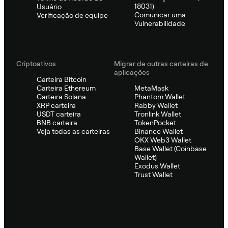
18031)
Usuário
Comunicar uma
Verificação de equipe
Vulnerabilidade
Criptoativos
Migrar de outras carteiras de
aplicações
Carteira Bitcoin
Carteira Ethereum
MetaMask
Carteira Solana
Phantom Wallet
XRP carteira
Rabby Wallet
USDT carteira
Tronlink Wallet
BNB carteira
TokenPocket
Veja todas as carteiras
Binance Wallet
OKX Web3 Wallet
Base Wallet (Coinbase
Wallet)
Exodus Wallet
Trust Wallet