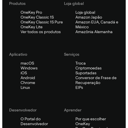
Produtos
Loja global
OneKey Pro
Loja global
OneKey Classic 1S
Amazon Japão
OneKey Classic 1S Pure
Amazon EUA, Canadá e
OneKey Lite
México
Ver todos os produtos
Amazônia Alemanha
Aplicativo
Serviços
macOS
Troca
Windows
Criptomoedas
iOS
Suportadas
Android
Conversor de Frase de
Chrome
Recuperação
Linux
EIPs
Desenvolvedor
Aprender
O Portal do
Por que escolher
Desenvolvedor
OneKey