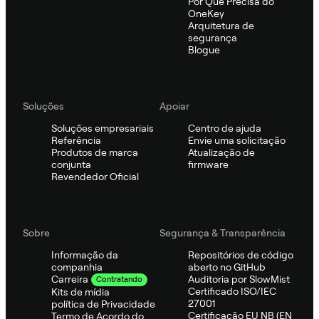
Por Que Precisa do
OneKey
Arquitetura de
segurança
Blogue
Soluções
Apoiar
Soluções empresariais
Centro de ajuda
Referência
Envie uma solicitação
Produtos de marca
Atualização de
conjunta
firmware
Revendedor Oficial
Sobre
Segurança & Transparência
Informação da
Repositórios de código
companhia
aberto no GitHub
Auditoria por SlowMist
Carreira
Contratando
Certificado ISO/IEC
Kits de mídia
27001
política de Privacidade
Certificação EU NB (EN
Termo de Acordo do