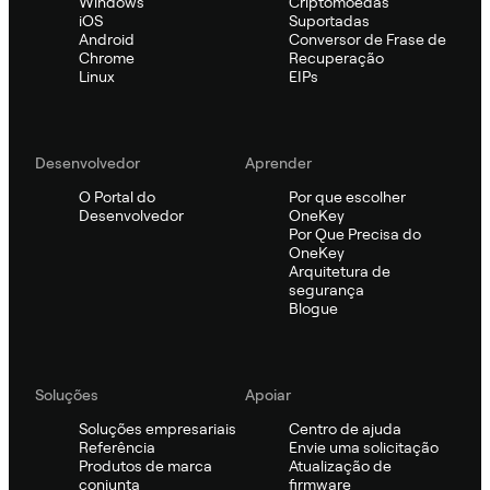
Windows
Criptomoedas
iOS
Suportadas
Android
Conversor de Frase de
Chrome
Recuperação
Linux
EIPs
Desenvolvedor
Aprender
O Portal do
Por que escolher
Desenvolvedor
OneKey
Por Que Precisa do
OneKey
Arquitetura de
segurança
Blogue
Soluções
Apoiar
Soluções empresariais
Centro de ajuda
Referência
Envie uma solicitação
Produtos de marca
Atualização de
conjunta
firmware