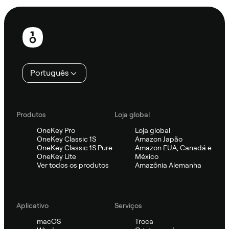
Rodapé
Português
Produtos
Loja global
OneKey Pro
Loja global
OneKey Classic 1S
Amazon Japão
OneKey Classic 1S Pure
Amazon EUA, Canadá e
OneKey Lite
México
Ver todos os produtos
Amazônia Alemanha
Aplicativo
Serviços
macOS
Troca