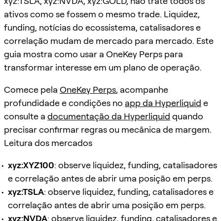
xyz:TSLA, xyz:NVDA, xyz:GOLD, não trate todos os
ativos como se fossem o mesmo trade. Liquidez,
funding, notícias do ecossistema, catalisadores e
correlação mudam de mercado para mercado. Este
guia mostra como usar a OneKey Perps para
transformar interesse em um plano de operação.
Comece pela
OneKey Perps
, acompanhe
profundidade e condições no
app da Hyperliquid
e
consulte a
documentação da Hyperliquid
quando
precisar confirmar regras ou mecânica de margem.
Leitura dos mercados
xyz:XYZ100
: observe liquidez, funding, catalisadores
e correlação antes de abrir uma posição em perps.
xyz:TSLA
: observe liquidez, funding, catalisadores e
correlação antes de abrir uma posição em perps.
xyz:NVDA
: observe liquidez, funding, catalisadores e