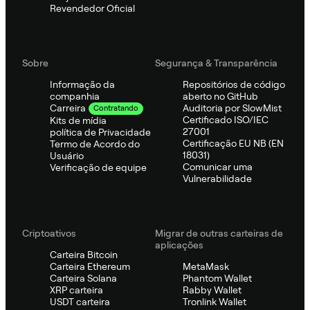
Revendedor Oficial
Sobre
Segurança & Transparência
Informação da
Repositórios de código
companhia
aberto no GitHub
Auditoria por SlowMist
Carreira
Contratando
Certificado ISO/IEC
Kits de mídia
27001
política de Privacidade
Certificação EU NB (EN
Termo de Acordo do
18031)
Usuário
Comunicar uma
Verificação de equipe
Vulnerabilidade
Criptoativos
Migrar de outras carteiras de
aplicações
Carteira Bitcoin
Carteira Ethereum
MetaMask
Carteira Solana
Phantom Wallet
XRP carteira
Rabby Wallet
USDT carteira
Tronlink Wallet