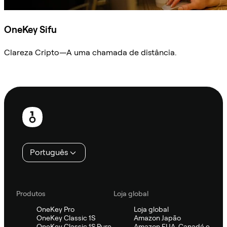
OneKey Sifu
Clareza Cripto—A uma chamada de distância.
Ask Sifu
Rodapé
Português
Produtos
Loja global
OneKey Pro
Loja global
OneKey Classic 1S
Amazon Japão
OneKey Classic 1S Pure
Amazon EUA, Canadá e