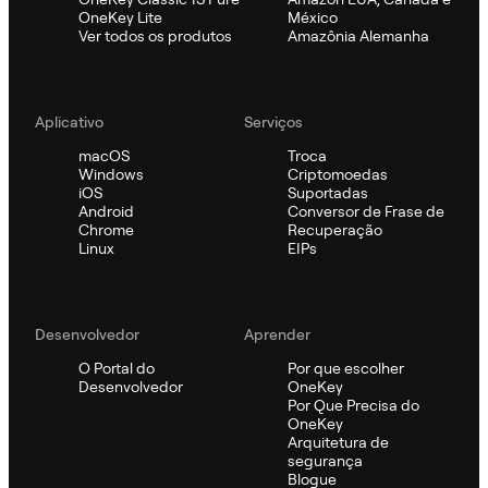
OneKey Lite
México
Ver todos os produtos
Amazônia Alemanha
Aplicativo
Serviços
macOS
Troca
Windows
Criptomoedas
iOS
Suportadas
Android
Conversor de Frase de
Chrome
Recuperação
Linux
EIPs
Desenvolvedor
Aprender
O Portal do
Por que escolher
Desenvolvedor
OneKey
Por Que Precisa do
OneKey
Arquitetura de
segurança
Blogue