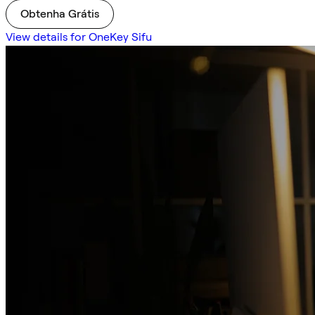
Obtenha Grátis
View details for OneKey Sifu