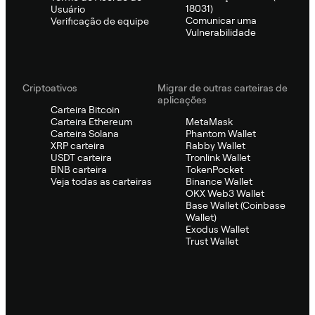
18031)
Usuário
Comunicar uma
Verificação de equipe
Vulnerabilidade
Criptoativos
Migrar de outras carteiras de
aplicações
Carteira Bitcoin
Carteira Ethereum
MetaMask
Carteira Solana
Phantom Wallet
XRP carteira
Rabby Wallet
USDT carteira
Tronlink Wallet
BNB carteira
TokenPocket
Veja todas as carteiras
Binance Wallet
OKX Web3 Wallet
Base Wallet (Coinbase
Wallet)
Exodus Wallet
Trust Wallet