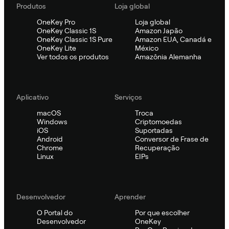
Produtos
Loja global
OneKey Pro
Loja global
OneKey Classic 1S
Amazon Japão
OneKey Classic 1S Pure
Amazon EUA, Canadá e
OneKey Lite
México
Ver todos os produtos
Amazônia Alemanha
Aplicativo
Serviços
macOS
Troca
Windows
Criptomoedas
iOS
Suportadas
Android
Conversor de Frase de
Chrome
Recuperação
Linux
EIPs
Desenvolvedor
Aprender
O Portal do
Por que escolher
Desenvolvedor
OneKey