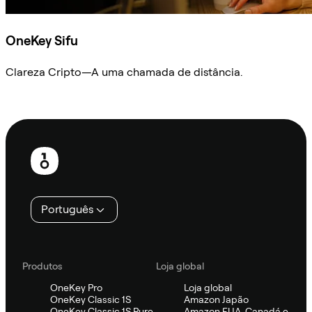
OneKey Sifu
Clareza Cripto—A uma chamada de distância.
Ask Sifu
Rodapé
Português
Produtos
Loja global
OneKey Pro
Loja global
OneKey Classic 1S
Amazon Japão
OneKey Classic 1S Pure
Amazon EUA, Canadá e