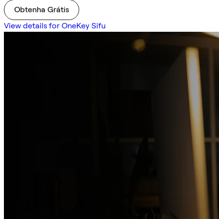
Obtenha Grátis
View details for OneKey Sifu