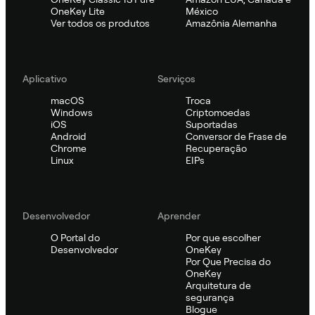
OneKey Lite
México
Ver todos os produtos
Amazônia Alemanha
Aplicativo
Serviços
macOS
Troca
Windows
Criptomoedas
iOS
Suportadas
Android
Conversor de Frase de
Chrome
Recuperação
Linux
EIPs
Desenvolvedor
Aprender
O Portal do
Por que escolher
Desenvolvedor
OneKey
Por Que Precisa do
OneKey
Arquitetura de
segurança
Blogue