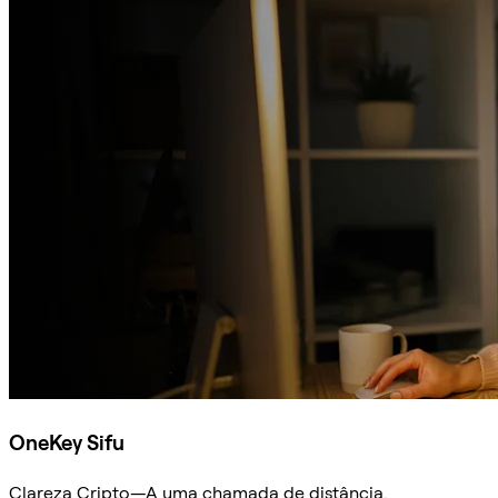
OneKey Sifu
Clareza Cripto—A uma chamada de distância.