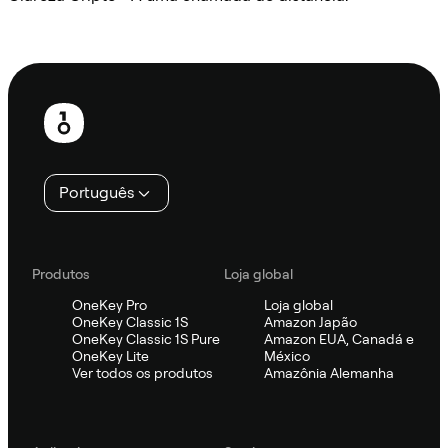
Ask Sifu
Rodapé
Português
Produtos
Loja global
OneKey Pro
Loja global
OneKey Classic 1S
Amazon Japão
OneKey Classic 1S Pure
Amazon EUA, Canadá e
OneKey Lite
México
Ver todos os produtos
Amazônia Alemanha