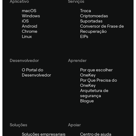
Aplicativo
Serviços
macOS
Troca
Windows
Criptomoedas
iOS
Suportadas
Android
Conversor de Frase de
Chrome
Recuperação
Linux
EIPs
Desenvolvedor
Aprender
O Portal do
Por que escolher
Desenvolvedor
OneKey
Por Que Precisa do
OneKey
Arquitetura de
segurança
Blogue
Soluções
Apoiar
Soluções empresariais
Centro de ajuda