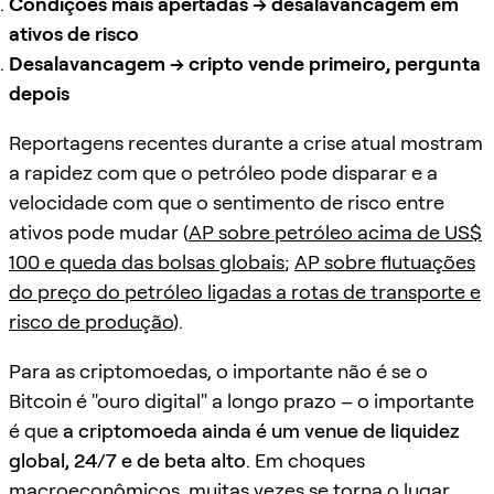
Condições mais apertadas → desalavancagem em
ativos de risco
Desalavancagem → cripto vende primeiro, pergunta
depois
Reportagens recentes durante a crise atual mostram
a rapidez com que o petróleo pode disparar e a
velocidade com que o sentimento de risco entre
ativos pode mudar (
AP sobre petróleo acima de US$
100 e queda das bolsas globais
;
AP sobre flutuações
do preço do petróleo ligadas a rotas de transporte e
risco de produção
).
Para as criptomoedas, o importante não é se o
Bitcoin é "ouro digital" a longo prazo – o importante
é que
a criptomoeda ainda é um venue de liquidez
global, 24/7 e de beta alto
. Em choques
macroeconômicos, muitas vezes se torna o lugar