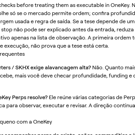
y checks before treating them as executable in OneKey.
olhe só se o mercado permite ordem; confira profundi
rgem usada e regra de saída. Se a tese depende de um
o stop não pode ser explicado antes da entrada, reduz
ativo apenas na lista de observação. A primeira ordem t
e execução, não prova que a tese está certa.
frequentes
ters / SKHX exige alavancagem alta?
Não. Quanto mais
ebe, mais você deve checar profundidade, funding e d
eKey Perps resolve?
Ele reúne várias categorias de Pe
ca para observar, executar e revisar. A direção continu
queno com a OneKey