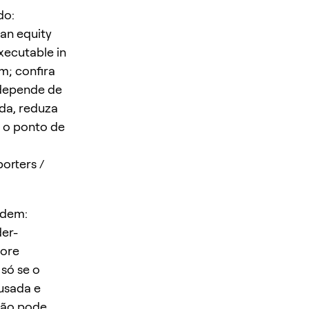
do:
an equity
xecutable in
m; confira
 depende de
ada, reduza
a o ponto de
orters /
rdem:
er-
fore
só se o
usada e
 não pode