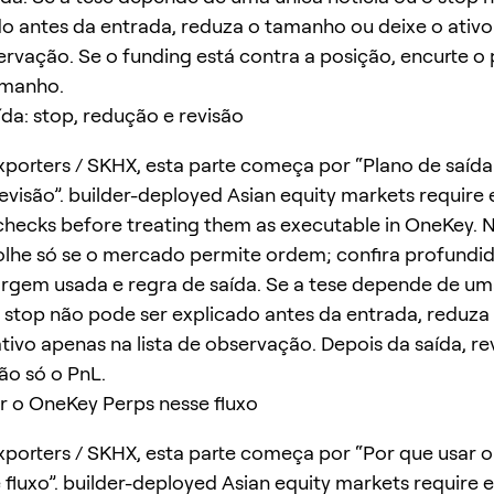
do antes da entrada, reduza o tamanho ou deixe o ativ
servação. Se o funding está contra a posição, encurte o
amanho.
ída: stop, redução e revisão
porters / SKHX, esta parte começa por “Plano de saída:
evisão”. builder-deployed Asian equity markets require 
y checks before treating them as executable in OneKey.
olhe só se o mercado permite ordem; confira profundi
rgem usada e regra de saída. Se a tese depende de um
o stop não pode ser explicado antes da entrada, reduz
ativo apenas na lista de observação. Depois da saída, re
ão só o PnL.
r o OneKey Perps nesse fluxo
porters / SKHX, esta parte começa por “Por que usar 
 fluxo”. builder-deployed Asian equity markets require 