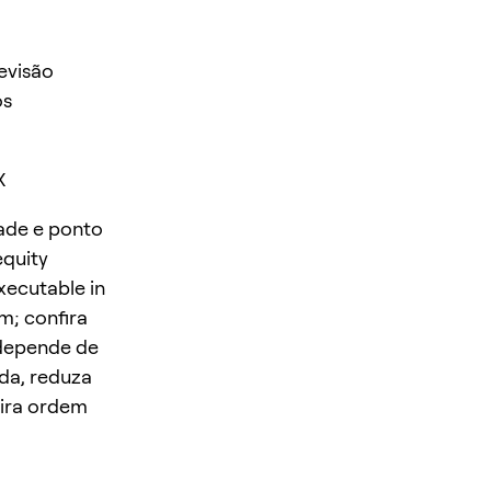
evisão
os
X
rade e ponto
equity
xecutable in
m; confira
 depende de
ada, reduza
eira ordem