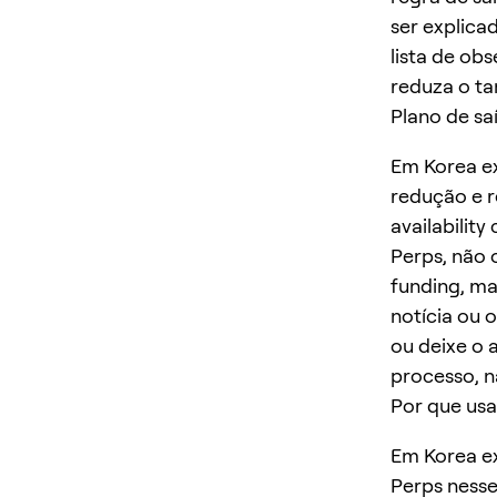
ser explica
lista de ob
reduza o t
Plano de sa
Em Korea ex
redução e r
availabilit
Perps, não 
funding, ma
notícia ou 
ou deixe o 
processo, n
Por que usa
Em Korea ex
Perps nesse