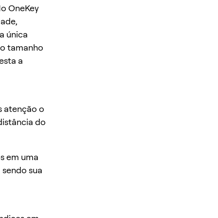
 No OneKey
dade,
a única
a o tamanho
esta a
 atenção o
istância do
rps em uma
a sendo sua