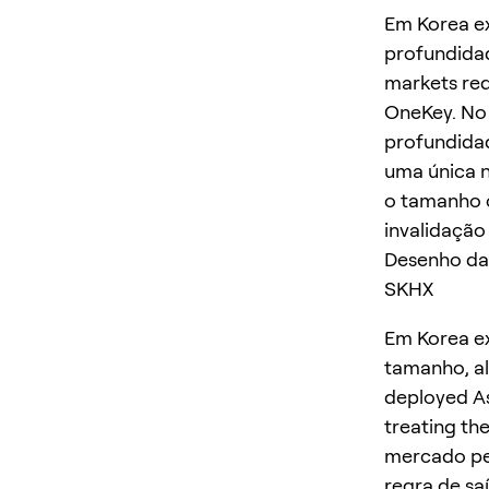
Em Korea ex
profundidad
markets req
OneKey. No 
profundidad
uma única n
o tamanho o
invalidação
Desenho da
SKHX
Em Korea ex
tamanho, a
deployed As
treating th
mercado pe
regra de sa