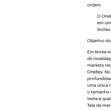
ordem.
O OneK
em um 
limites
Objetivo do
Em Korea ex
de invalida
markets req
OneKey. No 
profundidad
uma única n
o tamanho o
testa a qua
Tela de me