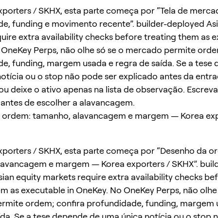
porters / SKHX, esta parte começa por “Tela de merca
e, funding e movimento recente”. builder-deployed Asi
uire extra availability checks before treating them as e
OneKey Perps, não olhe só se o mercado permite orde
e, funding, margem usada e regra de saída. Se a tese
otícia ou o stop não pode ser explicado antes da entr
u deixe o ativo apenas na lista de observação. Escrev
 antes de escolher a alavancagem.
 ordem: tamanho, alavancagem e margem — Korea exp
porters / SKHX, esta parte começa por “Desenho da o
lavancagem e margem — Korea exporters / SKHX”. build
ian equity markets require extra availability checks be
em as executable in OneKey. No OneKey Perps, não olhe 
rmite ordem; confira profundidade, funding, margem 
ída. Se a tese depende de uma única notícia ou o stop