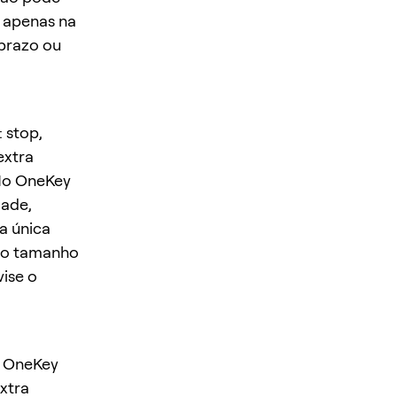
o apenas na
 prazo ou
 stop,
extra
 No OneKey
dade,
a única
a o tamanho
vise o
o OneKey
extra