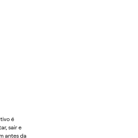
tivo é
r, sair e
em antes da