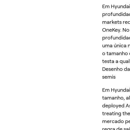
Em Hyundai 
profundidad
markets req
OneKey. No 
profundidad
uma única n
o tamanho o
testa a qua
Desenho da
semis
Em Hyundai 
tamanho, al
deployed As
treating th
mercado pe
regra de sa