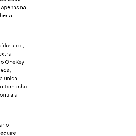
o apenas na
her a
ída: stop,
extra
 No OneKey
dade,
a única
a o tamanho
contra a
ar o
require