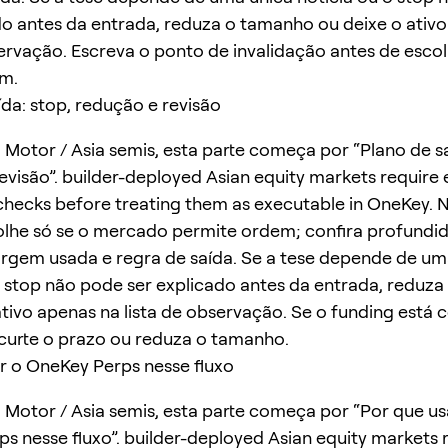
do antes da entrada, reduza o tamanho ou deixe o ativ
servação. Escreva o ponto de invalidação antes de escol
m.
ída: stop, redução e revisão
Motor / Asia semis, esta parte começa por “Plano de sa
evisão”. builder-deployed Asian equity markets require 
y checks before treating them as executable in OneKey.
olhe só se o mercado permite ordem; confira profundi
rgem usada e regra de saída. Se a tese depende de um
o stop não pode ser explicado antes da entrada, reduz
ativo apenas na lista de observação. Se o funding está 
curte o prazo ou reduza o tamanho.
r o OneKey Perps nesse fluxo
Motor / Asia semis, esta parte começa por “Por que us
s nesse fluxo”. builder-deployed Asian equity markets 