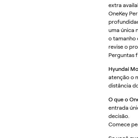
extra avail
OneKey Perp
profundidad
uma única n
o tamanho o
revise o pr
Perguntas 
Hyundai Mot
atenção o 
distância d
O que o On
entrada úni
decisão.
Comece pe