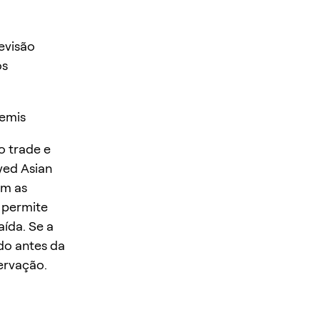
evisão
os
semis
o trade e
yed Asian
em as
 permite
ída. Se a
do antes da
ervação.