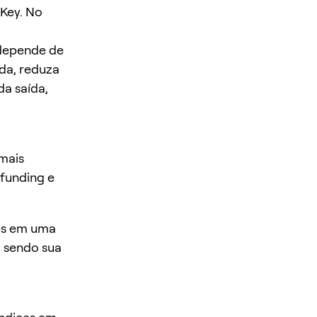
eKey. No
 depende de
ada, reduza
da saída,
mais
funding e
rps em uma
a sendo sua