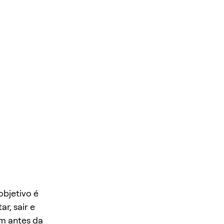
objetivo é
r, sair e
em antes da