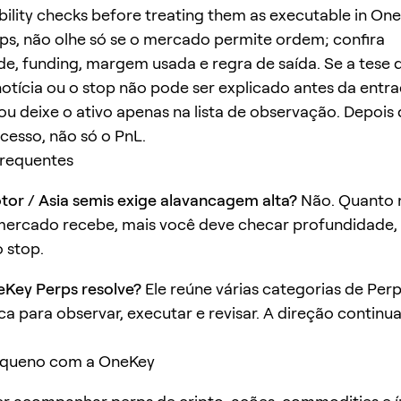
ability checks before treating them as executable in On
s, não olhe só se o mercado permite ordem; confira
e, funding, margem usada e regra de saída. Se a tese
otícia ou o stop não pode ser explicado antes da entr
u deixe o ativo apenas na lista de observação. Depois 
ocesso, não só o PnL.
frequentes
or / Asia semis exige alavancagem alta?
Não. Quanto 
mercado recebe, mais você deve checar profundidade, 
o stop.
eKey Perps resolve?
Ele reúne várias categorias de Pe
ca para observar, executar e revisar. A direção continu
queno com a OneKey