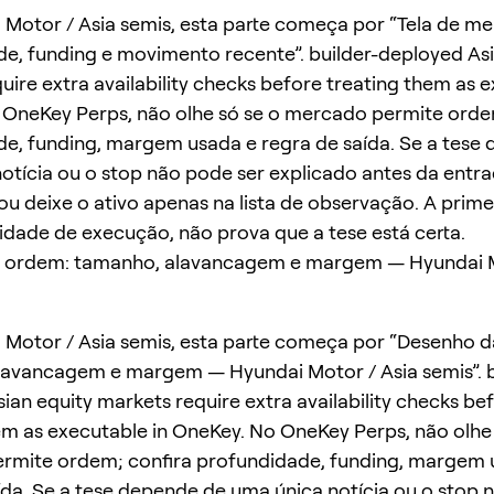
Motor / Asia semis, esta parte começa por “Tela de m
e, funding e movimento recente”. builder-deployed Asi
uire extra availability checks before treating them as e
OneKey Perps, não olhe só se o mercado permite orde
e, funding, margem usada e regra de saída. Se a tese
otícia ou o stop não pode ser explicado antes da entr
u deixe o ativo apenas na lista de observação. A prim
lidade de execução, não prova que a tese está certa.
 ordem: tamanho, alavancagem e margem — Hyundai M
Motor / Asia semis, esta parte começa por “Desenho 
avancagem e margem — Hyundai Motor / Asia semis”. b
ian equity markets require extra availability checks be
em as executable in OneKey. No OneKey Perps, não olhe 
rmite ordem; confira profundidade, funding, margem 
ída. Se a tese depende de uma única notícia ou o stop