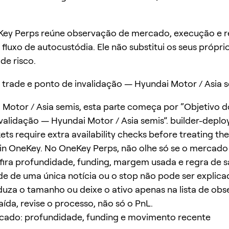
ey Perps reúne observação de mercado, execução e r
fluxo de autocustódia. Ele não substitui os seus própri
 de risco.
 trade e ponto de invalidação — Hyundai Motor / Asia 
Motor / Asia semis, esta parte começa por “Objetivo d
validação — Hyundai Motor / Asia semis”. builder-deplo
ets require extra availability checks before treating th
in OneKey. No OneKey Perps, não olhe só se o mercado
ira profundidade, funding, margem usada e regra de sa
e de uma única notícia ou o stop não pode ser explica
duza o tamanho ou deixe o ativo apenas na lista de obs
aída, revise o processo, não só o PnL.
rcado: profundidade, funding e movimento recente