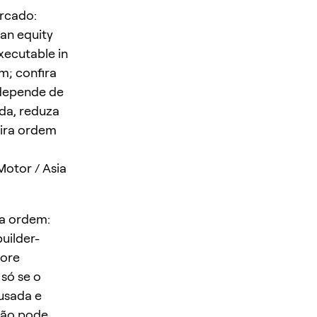
ercado:
an equity
xecutable in
m; confira
 depende de
ada, reduza
eira ordem
otor / Asia
da ordem:
uilder-
fore
só se o
usada e
 não pode