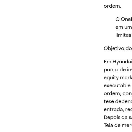
ordem.
O OneK
em um 
limites
Objetivo do
Em Hyundai 
ponto de in
equity mark
executable 
ordem; conf
tese depend
entrada, re
Depois da s
Tela de me