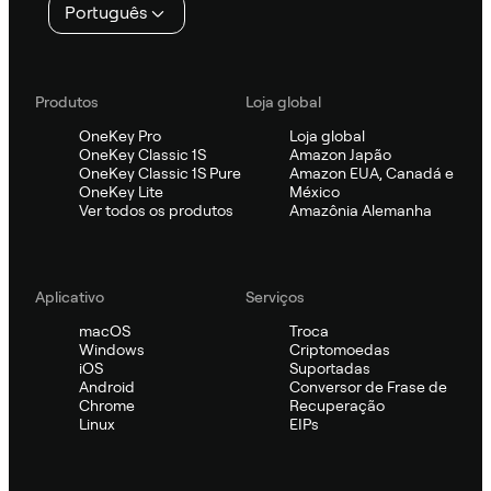
Português
Produtos
Loja global
OneKey Pro
Loja global
OneKey Classic 1S
Amazon Japão
OneKey Classic 1S Pure
Amazon EUA, Canadá e
OneKey Lite
México
Ver todos os produtos
Amazônia Alemanha
Aplicativo
Serviços
macOS
Troca
Windows
Criptomoedas
iOS
Suportadas
Android
Conversor de Frase de
Chrome
Recuperação
Linux
EIPs