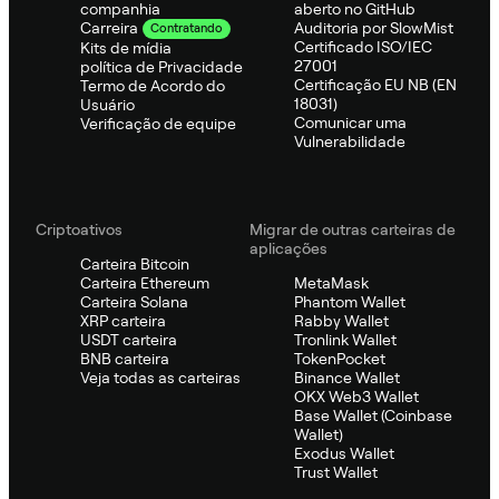
companhia
aberto no GitHub
Auditoria por SlowMist
Carreira
Contratando
Certificado ISO/IEC
Kits de mídia
27001
política de Privacidade
Certificação EU NB (EN
Termo de Acordo do
18031)
Usuário
Comunicar uma
Verificação de equipe
Vulnerabilidade
Criptoativos
Migrar de outras carteiras de
aplicações
Carteira Bitcoin
Carteira Ethereum
MetaMask
Carteira Solana
Phantom Wallet
XRP carteira
Rabby Wallet
USDT carteira
Tronlink Wallet
BNB carteira
TokenPocket
Veja todas as carteiras
Binance Wallet
OKX Web3 Wallet
Base Wallet (Coinbase
Wallet)
Exodus Wallet
Trust Wallet