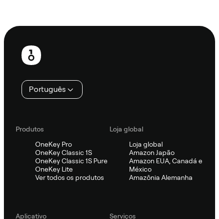
Ask Sifu
Rodapé
Português
Produtos
Loja global
OneKey Pro
Loja global
OneKey Classic 1S
Amazon Japão
OneKey Classic 1S Pure
Amazon EUA, Canadá e
OneKey Lite
México
Ver todos os produtos
Amazônia Alemanha
Aplicativo
Serviços