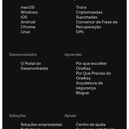
macOS
Troca
Windows
Criptomoedas
iOS
Suportadas
Android
Conversor de Frase de
Chrome
Recuperação
Linux
EIPs
Desenvolvedor
Aprender
O Portal do
Por que escolher
Desenvolvedor
OneKey
Por Que Precisa do
OneKey
Arquitetura de
segurança
Blogue
Soluções
Apoiar
Soluções empresariais
Centro de ajuda