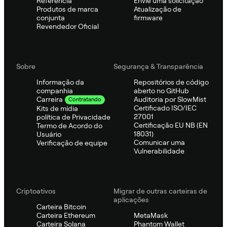
Referência
Envie uma solicitação
Produtos de marca
Atualização de
conjunta
firmware
Revendedor Oficial
Sobre
Segurança & Transparência
Informação da
Repositórios de código
companhia
aberto no GitHub
Auditoria por SlowMist
Carreira
Contratando
Certificado ISO/IEC
Kits de mídia
27001
política de Privacidade
Certificação EU NB (EN
Termo de Acordo do
18031)
Usuário
Comunicar uma
Verificação de equipe
Vulnerabilidade
Criptoativos
Migrar de outras carteiras de
aplicações
Carteira Bitcoin
Carteira Ethereum
MetaMask
Carteira Solana
Phantom Wallet