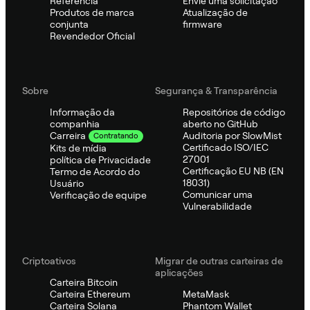
Referência
Envie uma solicitação
Produtos de marca
Atualização de
conjunta
firmware
Revendedor Oficial
Sobre
Segurança & Transparência
Informação da
Repositórios de código
companhia
aberto no GitHub
Auditoria por SlowMist
Carreira
Contratando
Certificado ISO/IEC
Kits de mídia
27001
política de Privacidade
Certificação EU NB (EN
Termo de Acordo do
18031)
Usuário
Comunicar uma
Verificação de equipe
Vulnerabilidade
Criptoativos
Migrar de outras carteiras de
aplicações
Carteira Bitcoin
Carteira Ethereum
MetaMask
Carteira Solana
Phantom Wallet