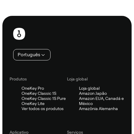
Ask Sifu
Rodapé
Português
Produtos
Loja global
OneKey Pro
Loja global
OneKey Classic 1S
Amazon Japão
OneKey Classic 1S Pure
Amazon EUA, Canadá e
OneKey Lite
México
Ver todos os produtos
Amazônia Alemanha
Aplicativo
Serviços