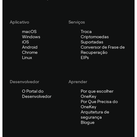
Aplicativo
Serviços
macOS
Troca
Windows
Criptomoedas
iOS
Suportadas
Android
Conversor de Frase de
Chrome
Recuperação
Linux
EIPs
Desenvolvedor
Aprender
O Portal do
Por que escolher
Desenvolvedor
OneKey
Por Que Precisa do
OneKey
Arquitetura de
segurança
Blogue