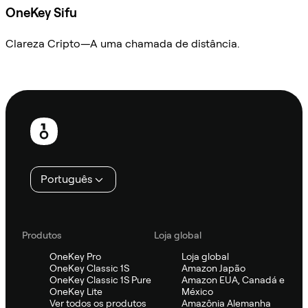
OneKey Sifu
Clareza Cripto—A uma chamada de distância.
Ask Sifu
Rodapé
Português
Produtos
Loja global
OneKey Pro
Loja global
OneKey Classic 1S
Amazon Japão
OneKey Classic 1S Pure
Amazon EUA, Canadá e
OneKey Lite
México
Ver todos os produtos
Amazônia Alemanha