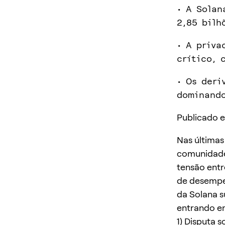
• A Solan
2,85 bilh
• A priva
crítico, 
• Os deri
dominando
Publicado e
Nas últimas
comunidade 
tensão entr
de desempe
da Solana s
entrando e
1) Disputa 