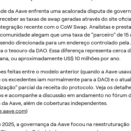
de da Aave enfrenta uma acalorada disputa de gover
eceber as taxas de swap geradas através do site ofici
ntegração recente com o CoW Swap. Analistas e prest
 comunidade alegam que uma taxa de “parceiro” de 15 
 sendo direcionada para um endereço controlado pela
a o tesouro da DAO. Essa diferença representa cerca 
mana, ou aproximadamente US$ 10 milhões por ano.
 feitas entre o modelo anterior (quando a Aave usav
 os excedentes iam normalmente para a DAO) e o atua
ização” parcial da receita do protocolo. Veja os detalh
vos e acompanhe a discussão em andamento no fórum 
 da Aave, além de coberturas independentes.
e.aave.com
)
e 2025, a governança da Aave focou na reestruturaçã