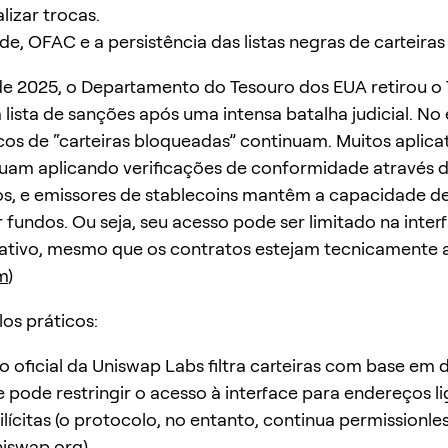
lizar trocas.
de, OFAC e a persistência das listas negras de carteiras
e 2025, o Departamento do Tesouro dos EUA retirou o
 lista de sanções após uma intensa batalha judicial. No 
icos de “carteiras bloqueadas” continuam. Muitos aplica
am aplicando verificações de conformidade através d
os, e emissores de stablecoins mantêm a capacidade d
 fundos. Ou seja, seu acesso pode ser limitado na inter
ativo, mesmo que os contratos estejam tecnicamente a
m
)
os práticos:
vo oficial da Uniswap Labs filtra carteiras com base em
 pode restringir o acesso à interface para endereços l
ilícitas (o protocolo, no entanto, continua permissionles
niswap.org
)