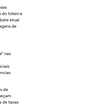
ssas
s do token e
bate atual
agens de
e” nas
ciais
ências
os de
aneçam
ca de taxas