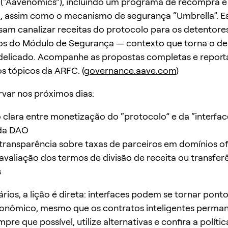
(“Aavenomics”), incluindo um programa de recompra e
o, assim como o mecanismo de segurança “Umbrella”. E
sam canalizar receitas do protocolo para os detentore
cos do Módulo de Segurança — contexto que torna o de
 delicado. Acompanhe as propostas completas e report
 tópicos da ARFC. (
governance.aave.com
)
var nos próximos dias:
clara entre monetização do “protocolo” e da “interfac
 da DAO
transparência sobre taxas de parceiros em domínios ofi
eavaliação dos termos de divisão de receita ou transfer
s
ários, a lição é direta: interfaces podem se tornar pont
conômico, mesmo que os contratos inteligentes perm
pre que possível, utilize alternativas e confira a políti