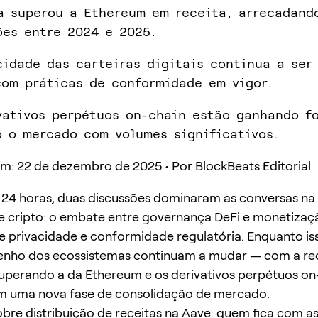
a superou a Ethereum em receita, arrecadand
ões entre 2024 e 2025.
cidade das carteiras digitais continua a ser
com práticas de conformidade em vigor.
vativos perpétuos on-chain estão ganhando fo
 o mercado com volumes significativos.
m: 22 de dezembro de 2025 • Por BlockBeats Editorial
 24 horas, duas discussões dominaram as conversas na
cripto: o embate entre governança DeFi e monetizaçã
e privacidade e conformidade regulatória. Enquanto is
nho dos ecossistemas continuam a mudar — com a rec
uperando a da Ethereum e os derivativos perpétuos on
m uma nova fase de consolidação de mercado.
sobre distribuição de receitas na Aave: quem fica com a