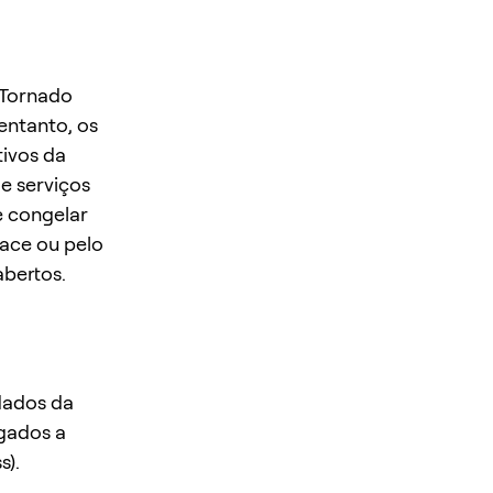
 Tornado
entanto, os
tivos da
e serviços
e congelar
face ou pelo
bertos.
 dados da
igados a
s).