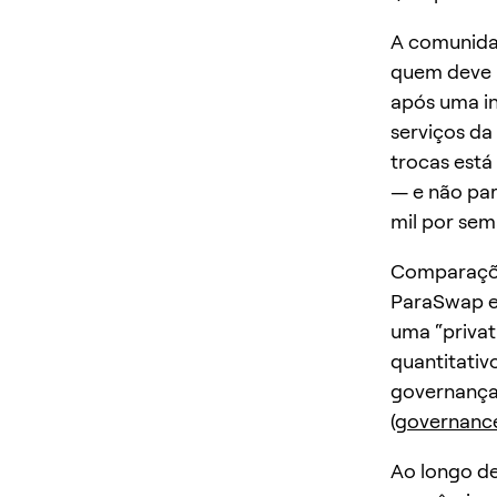
A comunida
quem deve r
após uma i
serviços da
trocas está
— e não par
mil por se
Comparações
ParaSwap e
uma “privat
quantitati
governança
(
governanc
Ao longo d