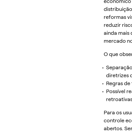
econômico 
distribuiçã
reformas vi
reduzir ris
ainda mais
mercado nos
O que obser
Separação 
diretrizes
Regras de 
Possível r
retroativa
Para os usu
controle e
abertos. Sem