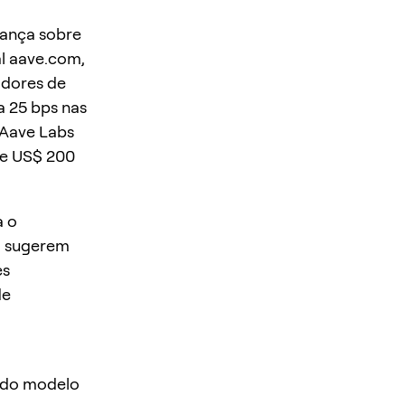
nança sobre
al aave.com,
adores de
a 25 bps nas
 Aave Labs
de US$ 200
a o
l sugerem
es
de
o do modelo