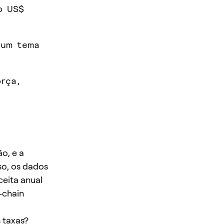
o US$
 um tema
rça,
o, e a
so, os dados
eita anual
-chain
s taxas?