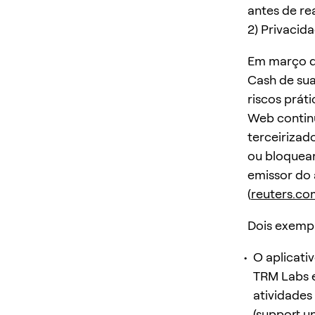
antes de rea
2) Privacida
Em março d
Cash de sua
riscos prát
Web continu
terceirizad
ou bloquear
emissor do 
(
reuters.co
Dois exempl
O aplicati
TRM Labs e
atividades 
(
support.u