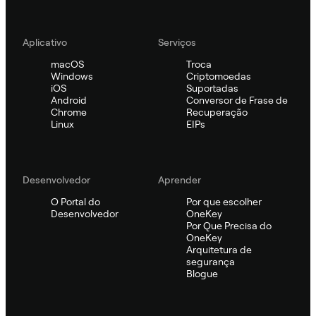
Aplicativo
Serviços
macOS
Troca
Windows
Criptomoedas
iOS
Suportadas
Android
Conversor de Frase de
Chrome
Recuperação
Linux
EIPs
Desenvolvedor
Aprender
O Portal do
Por que escolher
Desenvolvedor
OneKey
Por Que Precisa do
OneKey
Arquitetura de
segurança
Blogue