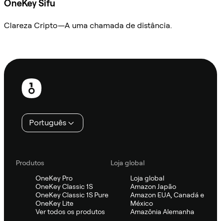
OneKey Sifu
Clareza Cripto—A uma chamada de distância.
Ask Sifu
Rodapé
Português
Produtos
Loja global
OneKey Pro
Loja global
OneKey Classic 1S
Amazon Japão
OneKey Classic 1S Pure
Amazon EUA, Canadá e
OneKey Lite
México
Ver todos os produtos
Amazônia Alemanha