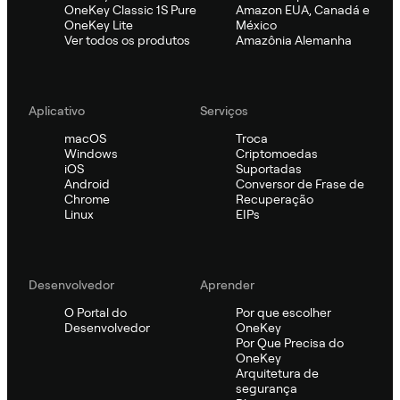
OneKey Classic 1S Pure
Amazon EUA, Canadá e
OneKey Lite
México
Ver todos os produtos
Amazônia Alemanha
Aplicativo
Serviços
macOS
Troca
Windows
Criptomoedas
iOS
Suportadas
Android
Conversor de Frase de
Chrome
Recuperação
Linux
EIPs
Desenvolvedor
Aprender
O Portal do
Por que escolher
Desenvolvedor
OneKey
Por Que Precisa do
OneKey
Arquitetura de
segurança