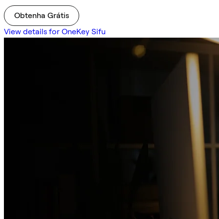
Obtenha Grátis
View details for OneKey Sifu