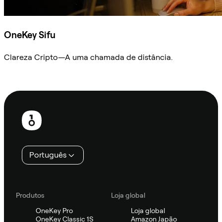
OneKey Sifu
Clareza Cripto—A uma chamada de distância.
Ask Sifu
Rodapé
Português
Produtos
Loja global
OneKey Pro
Loja global
OneKey Classic 1S
Amazon Japão