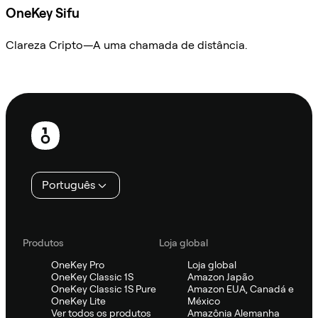
OneKey Sifu
Clareza Cripto—A uma chamada de distância.
Ask Sifu
Rodapé
Português
Produtos
Loja global
OneKey Pro
Loja global
OneKey Classic 1S
Amazon Japão
OneKey Classic 1S Pure
Amazon EUA, Canadá e
OneKey Lite
México
Ver todos os produtos
Amazônia Alemanha