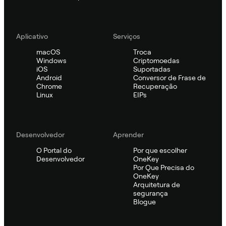
Aplicativo
Serviços
macOS
Troca
Windows
Criptomoedas
iOS
Suportadas
Android
Conversor de Frase de
Chrome
Recuperação
Linux
EIPs
Desenvolvedor
Aprender
O Portal do
Por que escolher
Desenvolvedor
OneKey
Por Que Precisa do
OneKey
Arquitetura de
segurança
Blogue