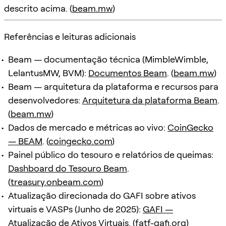
descrito acima. (
beam.mw
)
Referências e leituras adicionais
Beam — documentação técnica (MimbleWimble,
LelantusMW, BVM):
Documentos Beam
. (
beam.mw
)
Beam — arquitetura da plataforma e recursos para
desenvolvedores:
Arquitetura da plataforma Beam
.
(
beam.mw
)
Dados de mercado e métricas ao vivo:
CoinGecko
— BEAM
. (
coingecko.com
)
Painel público do tesouro e relatórios de queimas:
Dashboard do Tesouro Beam
.
(
treasury.onbeam.com
)
Atualização direcionada do GAFI sobre ativos
virtuais e VASPs (Junho de 2025):
GAFI —
Atualização de Ativos Virtuais
. (
fatf-gafi.org
)