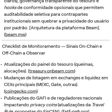
claros), governança transparente do tesouro e
hooks
de conformidade opcionais que permitem
auditabilidade seletiva para contrapartes
institucionais sem quebrar a privacidade do usuário
por padrão. [Arquitetura da plataforma Beam].
(
beam.mw
)
Checklist de Monitoramento — Sinais On-Chain e
Off-Chain a Observar
Atualizações do painel do tesouro (queimas,
alocações). (
treasury.onbeam.com
)
Mudanças de listagem em exchanges e liquidez em
CEXs principais (MEXC, Gate, outras).
(
coingecko.com
)
Publicações do GAFI e de reguladores nacionais
impactando
privacy coins
(atualizações da
Travel
Rule
, propostas do FinCEN). (
fatf-gafi.org
)