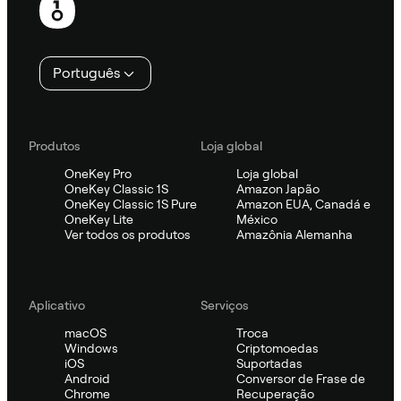
Português
Produtos
Loja global
OneKey Pro
Loja global
OneKey Classic 1S
Amazon Japão
OneKey Classic 1S Pure
Amazon EUA, Canadá e
OneKey Lite
México
Ver todos os produtos
Amazônia Alemanha
Aplicativo
Serviços
macOS
Troca
Windows
Criptomoedas
iOS
Suportadas
Android
Conversor de Frase de
Chrome
Recuperação