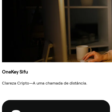
OneKey Sifu
Clareza Cripto—A uma chamada de distância.
Ask Sifu
Rodapé