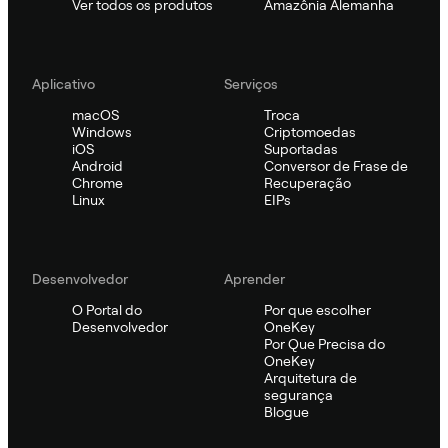
Ver todos os produtos
Amazônia Alemanha
Aplicativo
Serviços
macOS
Troca
Windows
Criptomoedas
iOS
Suportadas
Android
Conversor de Frase de
Chrome
Recuperação
Linux
EIPs
Desenvolvedor
Aprender
O Portal do
Por que escolher
Desenvolvedor
OneKey
Por Que Precisa do
OneKey
Arquitetura de
segurança
Blogue