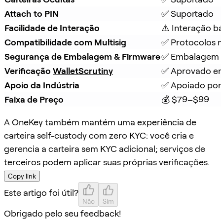
Attach to PIN
✅ Suportado
Facilidade de Interação
⚠️ Interação b
Compatibilidade com Multisig
✅ Protocolos m
Segurança de Embalagem & Firmware
✅ Embalagem à
Verificação 
WalletScrutiny
✅ Aprovado em
Apoio da Indústria
✅ Apoiado por
Faixa de Preço
💰 $79–$99
A OneKey também mantém uma experiência de
carteira self-custody com zero KYC: você cria e
gerencia a carteira sem KYC adicional; serviços de
terceiros podem aplicar suas próprias verificações.
Copy link
Este artigo foi útil?
Não
Sim
Obrigado pelo seu feedback!