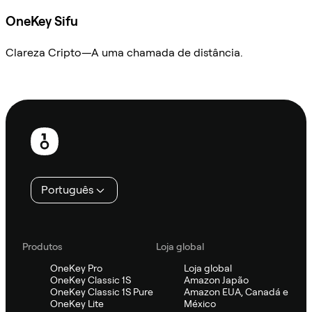
OneKey Sifu
Clareza Cripto—A uma chamada de distância.
Ask Sifu
Rodapé
Português
Produtos
Loja global
OneKey Pro
Loja global
OneKey Classic 1S
Amazon Japão
OneKey Classic 1S Pure
Amazon EUA, Canadá e
OneKey Lite
México