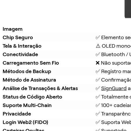
Imagem
Chip Seguro
✅ Elemento se
Tela & Interação
⚠️ OLED mono
Conectividade
✅ Bluetooth /
Carregamento Sem Fio
❌ Não suport
Métodos de Backup
✅ Registro ma
Método de Assinatura
✅ Confirmação
Análise de Transações & Alertas
✅ 
SignGuard
 
Status de Código Aberto
✅ Totalmente 
Suporte Multi-Chain
✅ 100+ cadeia
Privacidade
✅ Transparênc
Login Web2 (FIDO)
✅ Suporta We
Carteiras Ocultas
✅ Suportado