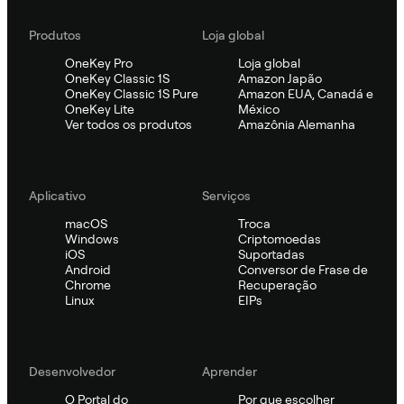
Produtos
Loja global
OneKey Pro
Loja global
OneKey Classic 1S
Amazon Japão
OneKey Classic 1S Pure
Amazon EUA, Canadá e
OneKey Lite
México
Ver todos os produtos
Amazônia Alemanha
Aplicativo
Serviços
macOS
Troca
Windows
Criptomoedas
iOS
Suportadas
Android
Conversor de Frase de
Chrome
Recuperação
Linux
EIPs
Desenvolvedor
Aprender
O Portal do
Por que escolher