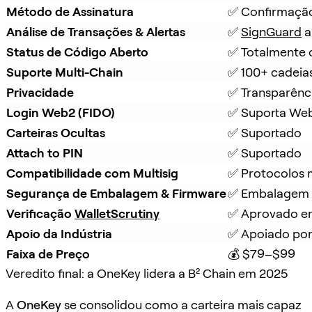
Método de Assinatura
✅ Confirmação
Análise de Transações & Alertas
✅ 
SignGuard
 
Status de Código Aberto
✅ Totalmente 
Suporte Multi-Chain
✅ 100+ cadeia
Privacidade
✅ Transparênc
Login Web2 (FIDO)
✅ Suporta We
Carteiras Ocultas
✅ Suportado
Attach to PIN
✅ Suportado
Compatibilidade com Multisig
✅ Protocolos m
Segurança de Embalagem & Firmware
✅ Embalagem à
Verificação 
WalletScrutiny
✅ Aprovado em
Apoio da Indústria
✅ Apoiado por
Faixa de Preço
💰 $79–$99
Veredito final: a OneKey lidera a B² Chain em 2025
A
OneKey
se consolidou como a carteira mais capaz