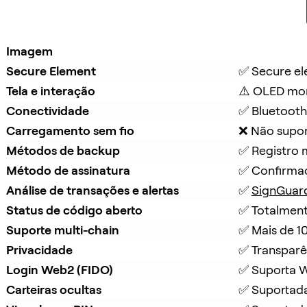
Imagem
Secure Element
✅ Secure e
Tela e interação
⚠️ OLED mo
Conectividade
✅ Bluetooth
Carregamento sem fio
❌ Não supo
Métodos de backup
✅ Registro 
Método de assinatura
✅ Confirmaç
Análise de transações e alertas
✅ 
SignGuar
Status de código aberto
✅ Totalment
Suporte multi-chain
✅ Mais de 1
Privacidade
✅ Transparê
Login Web2 (FIDO)
✅ Suporta 
Carteiras ocultas
✅ Suportad