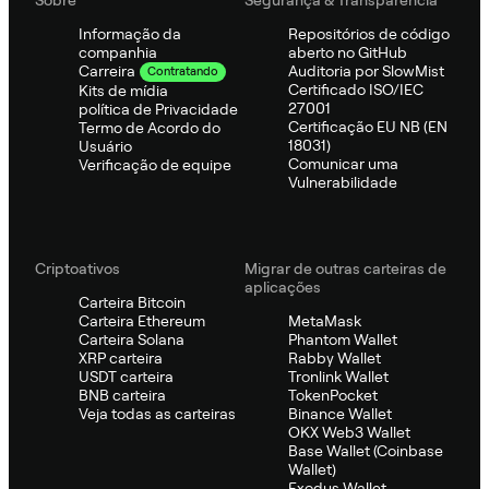
Informação da
Repositórios de código
companhia
aberto no GitHub
Auditoria por SlowMist
Carreira
Contratando
Certificado ISO/IEC
Kits de mídia
27001
política de Privacidade
Certificação EU NB (EN
Termo de Acordo do
18031)
Usuário
Comunicar uma
Verificação de equipe
Vulnerabilidade
Criptoativos
Migrar de outras carteiras de
aplicações
Carteira Bitcoin
Carteira Ethereum
MetaMask
Carteira Solana
Phantom Wallet
XRP carteira
Rabby Wallet
USDT carteira
Tronlink Wallet
BNB carteira
TokenPocket
Veja todas as carteiras
Binance Wallet
OKX Web3 Wallet
Base Wallet (Coinbase
Wallet)
Exodus Wallet