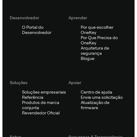
Desenvolvedor
Aprender
O Portal do
Por que escolher
Desenvolvedor
OneKey
Por Que Precisa do
OneKey
Arquitetura de
segurança
Blogue
Soluções
Apoiar
Soluções empresariais
Centro de ajuda
Referência
Envie uma solicitação
Produtos de marca
Atualização de
conjunta
firmware
Revendedor Oficial
Sobre
Segurança & Transparência