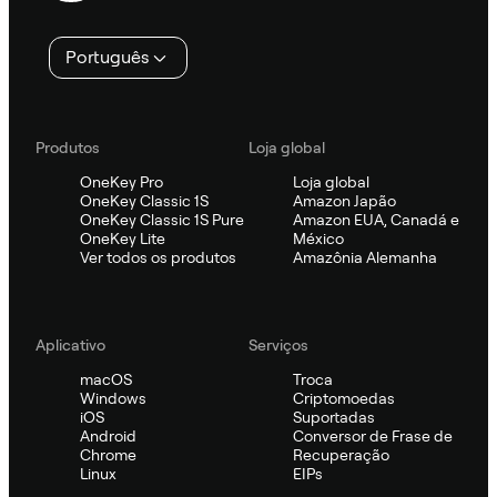
Português
Produtos
Loja global
OneKey Pro
Loja global
OneKey Classic 1S
Amazon Japão
OneKey Classic 1S Pure
Amazon EUA, Canadá e
OneKey Lite
México
Ver todos os produtos
Amazônia Alemanha
Aplicativo
Serviços
macOS
Troca
Windows
Criptomoedas
iOS
Suportadas
Android
Conversor de Frase de
Chrome
Recuperação
Linux
EIPs