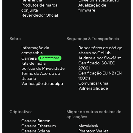
Referência
Envie uma solicitação
Produtos de marca
Atualização de
conjunta
firmware
Revendedor Oficial
Sobre
Segurança & Transparência
Informação da
Repositórios de código
companhia
aberto no GitHub
Auditoria por SlowMist
Carreira
Contratando
Certificado ISO/IEC
Kits de mídia
27001
política de Privacidade
Certificação EU NB (EN
Termo de Acordo do
18031)
Usuário
Comunicar uma
Verificação de equipe
Vulnerabilidade
Criptoativos
Migrar de outras carteiras de
aplicações
Carteira Bitcoin
Carteira Ethereum
MetaMask
Carteira Solana
Phantom Wallet