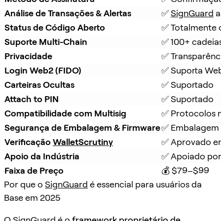
Análise de Transações & Alertas
✅ 
SignGuard
 
Status de Código Aberto
✅ Totalmente 
Suporte Multi-Chain
✅ 100+ cadeia
Privacidade
✅ Transparênc
Login Web2 (FIDO)
✅ Suporta We
Carteiras Ocultas
✅ Suportado
Attach to PIN
✅ Suportado
Compatibilidade com Multisig
✅ Protocolos m
Segurança de Embalagem & Firmware
✅ Embalagem à
Verificação 
WalletScrutiny
✅ Aprovado em
Apoio da Indústria
✅ Apoiado por
Faixa de Preço
💰 $79–$99
Por que o
SignGuard
é essencial para usuários da
Base em 2025
O
SignGuard
é o
framework proprietário de