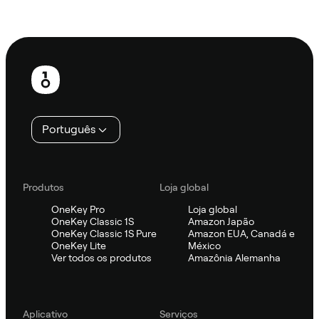
Ask Sifu
Rodapé
Português
Produtos
Loja global
OneKey Pro
Loja global
OneKey Classic 1S
Amazon Japão
OneKey Classic 1S Pure
Amazon EUA, Canadá e
OneKey Lite
México
Ver todos os produtos
Amazônia Alemanha
Aplicativo
Serviços