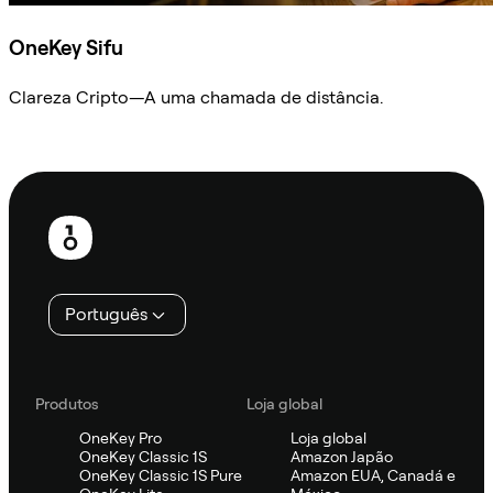
OneKey Sifu
Clareza Cripto—A uma chamada de distância.
Ask Sifu
Rodapé
Português
Produtos
Loja global
OneKey Pro
Loja global
OneKey Classic 1S
Amazon Japão
OneKey Classic 1S Pure
Amazon EUA, Canadá e