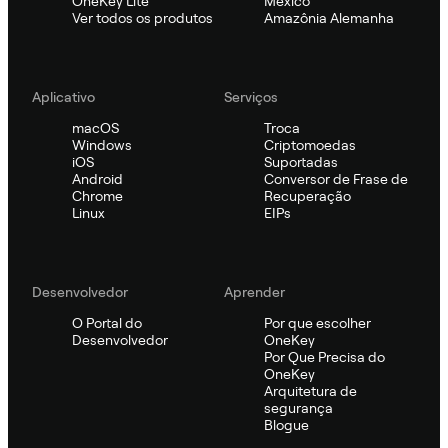
OneKey Lite
México
Ver todos os produtos
Amazônia Alemanha
Aplicativo
Serviços
macOS
Troca
Windows
Criptomoedas
iOS
Suportadas
Android
Conversor de Frase de
Chrome
Recuperação
Linux
EIPs
Desenvolvedor
Aprender
O Portal do
Por que escolher
Desenvolvedor
OneKey
Por Que Precisa do
OneKey
Arquitetura de
segurança
Blogue