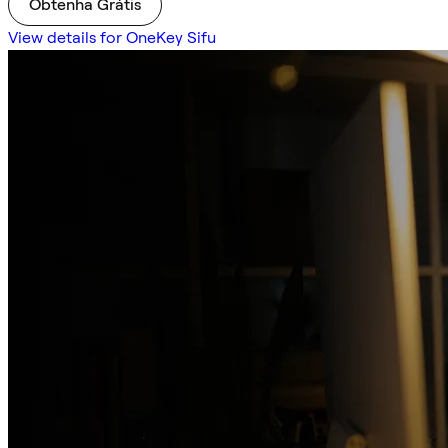
Obtenha Grátis
View details for OneKey Sifu