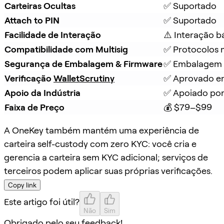
Carteiras Ocultas
✅ Suportado
Attach to PIN
✅ Suportado
Facilidade de Interação
⚠️ Interação b
Compatibilidade com Multisig
✅ Protocolos m
Segurança de Embalagem & Firmware
✅ Embalagem à
Verificação 
WalletScrutiny
✅ Aprovado em
Apoio da Indústria
✅ Apoiado por
Faixa de Preço
💰 $79–$99
A OneKey também mantém uma experiência de
carteira self-custody com zero KYC: você cria e
gerencia a carteira sem KYC adicional; serviços de
terceiros podem aplicar suas próprias verificações.
Copy link
Este artigo foi útil?
Não
Sim
Obrigado pelo seu feedback!