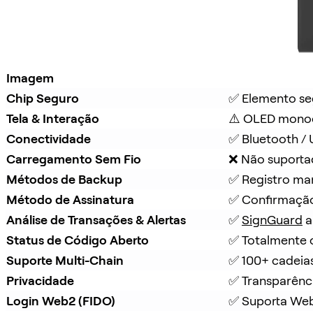
Imagem
Chip Seguro
✅ Elemento se
Tela & Interação
⚠️ OLED mono
Conectividade
✅ Bluetooth /
Carregamento Sem Fio
❌ Não suport
Métodos de Backup
✅ Registro ma
Método de Assinatura
✅ Confirmação
Análise de Transações & Alertas
✅ 
SignGuard
 
Status de Código Aberto
✅ Totalmente 
Suporte Multi-Chain
✅ 100+ cadeia
Privacidade
✅ Transparênc
Login Web2 (FIDO)
✅ Suporta We