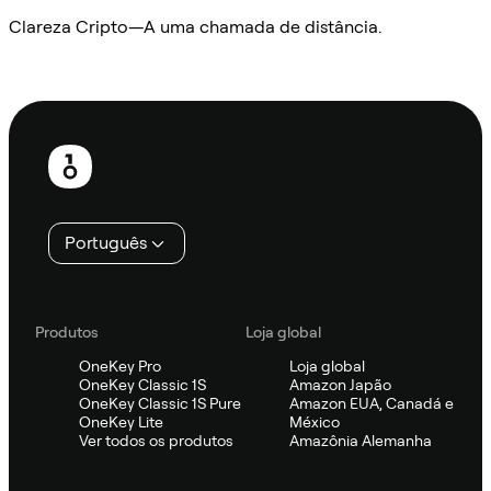
Clareza Cripto—A uma chamada de distância.
Ask Sifu
Rodapé
Português
Produtos
Loja global
OneKey Pro
Loja global
OneKey Classic 1S
Amazon Japão
OneKey Classic 1S Pure
Amazon EUA, Canadá e
OneKey Lite
México
Ver todos os produtos
Amazônia Alemanha