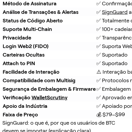
Método de Assinatura
✅ Confirmação
Análise de Transações & Alertas
✅ 
SignGuard
 
Status de Código Aberto
✅ Totalmente 
Suporte Multi-Chain
✅ 100+ cadeia
Privacidade
✅ Transparênc
Login Web2 (FIDO)
✅ Suporta We
Carteiras Ocultas
✅ Suportado
Attach to PIN
✅ Suportado
Facilidade de Interação
⚠️ Interação b
Compatibilidade com Multisig
✅ Protocolos m
Segurança de Embalagem & Firmware
✅ Embalagem à
Verificação 
WalletScrutiny
✅ Aprovado em
Apoio da Indústria
✅ Apoiado por
Faixa de Preço
💰 $79–$99
SignGuard: o que é, por que os usuários de BTC
devem se importar (explicação clara)