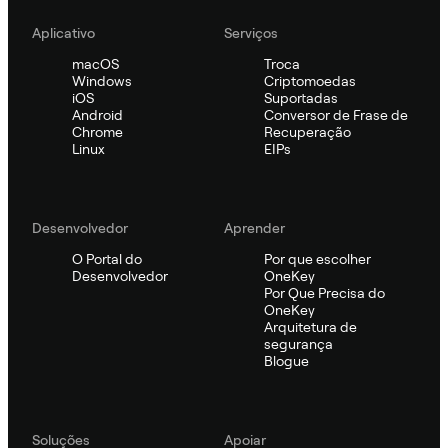
Aplicativo
Serviços
macOS
Troca
Windows
Criptomoedas
iOS
Suportadas
Android
Conversor de Frase de
Chrome
Recuperação
Linux
EIPs
Desenvolvedor
Aprender
O Portal do
Por que escolher
Desenvolvedor
OneKey
Por Que Precisa do
OneKey
Arquitetura de
segurança
Blogue
Soluções
Apoiar