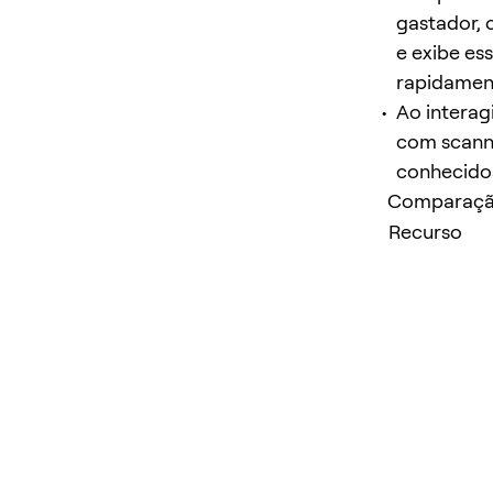
gastador, 
e exibe es
rapidament
Ao interag
com scanne
conhecidos
Comparação 
Recurso