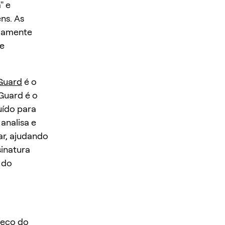
" e
ns. As
idamente
de
Guard
é o
Guard é o
uído para
analisa e
ar, ajudando
sinatura
 do
reço do