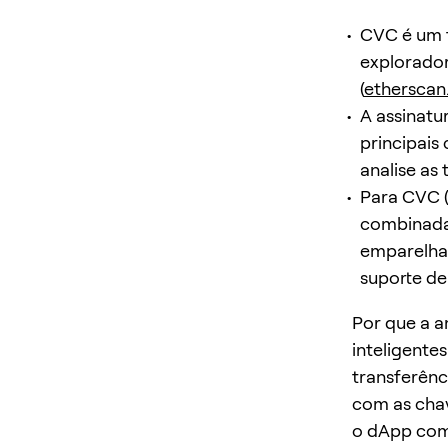
CVC é um 
explorado
(
etherscan.
A assinatu
principais
analise as
Para CVC 
combinada:
emparelha
suporte de 
Por que a a
inteligent
transferên
com as chav
o dApp com 