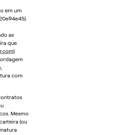
to em um
20e94e45).
ndo as
ira que
r.com
)
abordagem
,
atura com
Contratos
ou
acos. Mesmo
arteira (ou
inatura