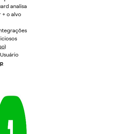
ard analisa
 + o alvo
integrações
iciosos
so
)
 Usuário
pp