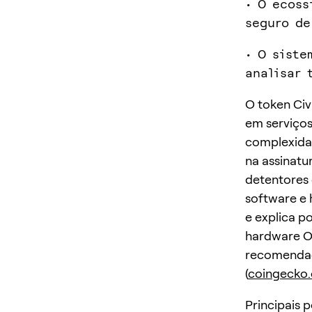
• O ecoss
seguro de
• O siste
analisar 
O token Civ
em serviços
complexidad
na assinatu
detentores 
software e 
e explica p
hardware On
recomendaç
(
coingecko
Principais 