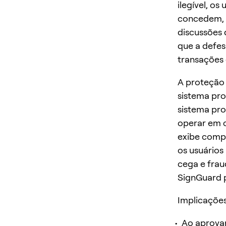
ilegível, o
concedem, 
discussões 
que a defes
transações 
A proteção 
sistema pro
sistema pro
operar em c
exibe compl
os usuários
cega e frau
SignGuard p
Implicações
Ao aprova