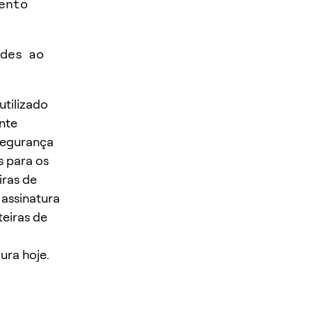
ento
udes ao
utilizado
nte
 segurança
s para os
iras de
 assinatura
eiras de
ra hoje.