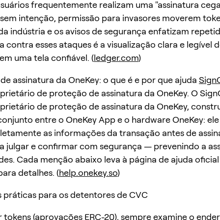
s usuários frequentemente realizam uma "assinatura cega
sem intenção, permissão para invasores moverem toke
da indústria e os avisos de segurança enfatizam repet
a contra esses ataques é a visualização clara e legível 
em uma tela confiável. (
ledger.com
)
de assinatura da OneKey: o que é e por que ajuda
Sign
prietário de proteção de assinatura da OneKey. O Sign
prietário de proteção de assinatura da OneKey, constr
onjunto entre o OneKey App e o hardware OneKey: ele 
etamente as informações da transação antes de assin
 a julgar e confirmar com segurança — prevenindo a as
des. Cada menção abaixo leva à página de ajuda oficial
ara detalhes. (
help.onekey.so
)
 práticas para os detentores de CVC
r tokens (aprovações ERC-20), sempre examine o ende