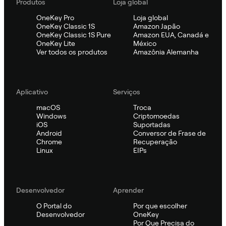
Produtos
Loja global
OneKey Pro
Loja global
OneKey Classic 1S
Amazon Japão
OneKey Classic 1S Pure
Amazon EUA, Canadá e
OneKey Lite
México
Ver todos os produtos
Amazônia Alemanha
Aplicativo
Serviços
macOS
Troca
Windows
Criptomoedas
iOS
Suportadas
Android
Conversor de Frase de
Chrome
Recuperação
Linux
EIPs
Desenvolvedor
Aprender
O Portal do
Por que escolher
Desenvolvedor
OneKey
Por Que Precisa do