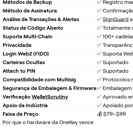
Métodos de Backup
✅ Registro ma
Método de Assinatura
✅ Confirmação
Análise de Transações & Alertas
✅ 
SignGuard
 
Status de Código Aberto
✅ Totalmente 
Suporte Multi-Chain
✅ 100+ cadeia
Privacidade
✅ Transparênc
Login Web2 (FIDO)
✅ Suporta We
Carteiras Ocultas
✅ Suportado
Attach to PIN
✅ Suportado
Compatibilidade com Multisig
✅ Protocolos m
Segurança de Embalagem & Firmware
✅ Embalagem à
Verificação 
WalletScrutiny
✅ Aprovado em
Apoio da Indústria
✅ Apoiado por
Faixa de Preço
💰 $79–$99
Por que o hardware da OneKey vence