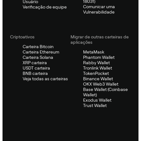
18031)
Usuário
Comunicar uma
Verificação de equipe
Vulnerabilidade
Criptoativos
Migrar de outras carteiras de
aplicações
Carteira Bitcoin
Carteira Ethereum
MetaMask
Carteira Solana
Phantom Wallet
XRP carteira
Rabby Wallet
USDT carteira
Tronlink Wallet
BNB carteira
TokenPocket
Veja todas as carteiras
Binance Wallet
OKX Web3 Wallet
Base Wallet (Coinbase
Wallet)
Exodus Wallet
Trust Wallet