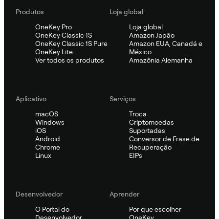
Produtos
Loja global
OneKey Pro
Loja global
OneKey Classic 1S
Amazon Japão
OneKey Classic 1S Pure
Amazon EUA, Canadá e
OneKey Lite
México
Ver todos os produtos
Amazônia Alemanha
Aplicativo
Serviços
macOS
Troca
Windows
Criptomoedas
iOS
Suportadas
Android
Conversor de Frase de
Chrome
Recuperação
Linux
EIPs
Desenvolvedor
Aprender
O Portal do
Por que escolher
Desenvolvedor
OneKey