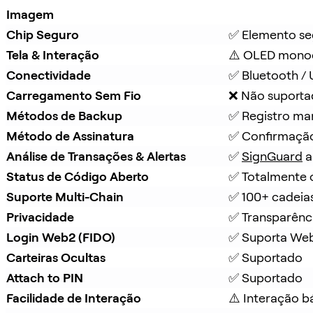
Imagem
Chip Seguro
✅ Elemento se
Tela & Interação
⚠️ OLED mono
Conectividade
✅ Bluetooth /
Carregamento Sem Fio
❌ Não suport
Métodos de Backup
✅ Registro ma
Método de Assinatura
✅ Confirmação
Análise de Transações & Alertas
✅ 
SignGuard
 
Status de Código Aberto
✅ Totalmente 
Suporte Multi-Chain
✅ 100+ cadeia
Privacidade
✅ Transparênc
Login Web2 (FIDO)
✅ Suporta We
Carteiras Ocultas
✅ Suportado
Attach to PIN
✅ Suportado
Facilidade de Interação
⚠️ Interação b