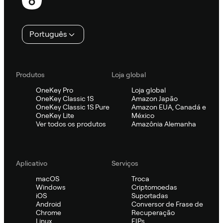
Português
Produtos
Loja global
OneKey Pro
Loja global
OneKey Classic 1S
Amazon Japão
OneKey Classic 1S Pure
Amazon EUA, Canadá e
OneKey Lite
México
Ver todos os produtos
Amazônia Alemanha
Aplicativo
Serviços
macOS
Troca
Windows
Criptomoedas
iOS
Suportadas
Android
Conversor de Frase de
Chrome
Recuperação
Linux
EIPs