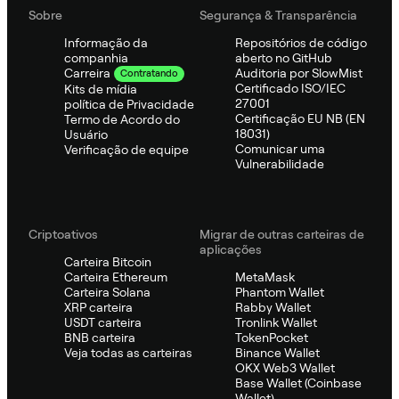
Sobre
Segurança & Transparência
Informação da
Repositórios de código
companhia
aberto no GitHub
Auditoria por SlowMist
Carreira
Contratando
Certificado ISO/IEC
Kits de mídia
27001
política de Privacidade
Certificação EU NB (EN
Termo de Acordo do
18031)
Usuário
Comunicar uma
Verificação de equipe
Vulnerabilidade
Criptoativos
Migrar de outras carteiras de
aplicações
Carteira Bitcoin
Carteira Ethereum
MetaMask
Carteira Solana
Phantom Wallet
XRP carteira
Rabby Wallet
USDT carteira
Tronlink Wallet
BNB carteira
TokenPocket
Veja todas as carteiras
Binance Wallet
OKX Web3 Wallet
Base Wallet (Coinbase
Wallet)