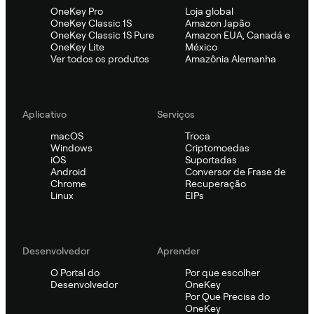
OneKey Pro
Loja global
OneKey Classic 1S
Amazon Japão
OneKey Classic 1S Pure
Amazon EUA, Canadá e
OneKey Lite
México
Ver todos os produtos
Amazônia Alemanha
Aplicativo
Serviços
macOS
Troca
Windows
Criptomoedas
iOS
Suportadas
Android
Conversor de Frase de
Chrome
Recuperação
Linux
EIPs
Desenvolvedor
Aprender
O Portal do
Por que escolher
Desenvolvedor
OneKey
Por Que Precisa do
OneKey