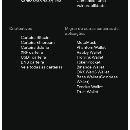
Comunicar uma
Verificação de equipe
Vulnerabilidade
Criptoativos
Migrar de outras carteiras de
aplicações
Carteira Bitcoin
Carteira Ethereum
MetaMask
Carteira Solana
Phantom Wallet
XRP carteira
Rabby Wallet
USDT carteira
Tronlink Wallet
BNB carteira
TokenPocket
Veja todas as carteiras
Binance Wallet
OKX Web3 Wallet
Base Wallet (Coinbase
Wallet)
Exodus Wallet
Trust Wallet