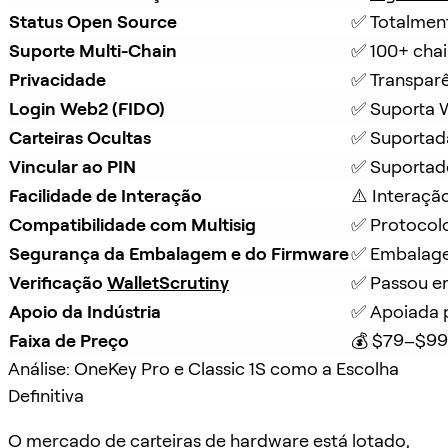
Status Open Source
✅ Totalmen
Suporte Multi-Chain
✅ 100+ chai
Privacidade
✅ Transpar
Login Web2 (FIDO)
✅ Suporta
Carteiras Ocultas
✅ Suportad
Vincular ao PIN
✅ Suportad
Facilidade de Interação
⚠️ Interaçã
Compatibilidade com Multisig
✅ Protocol
Segurança da Embalagem e do Firmware
✅ Embalagem
Verificação 
WalletScrutiny
✅ Passou em
Apoio da Indústria
✅ Apoiada 
Faixa de Preço
💰 $79–$99
Análise: OneKey Pro e Classic 1S como a Escolha
Definitiva
O mercado de carteiras de hardware está lotado,