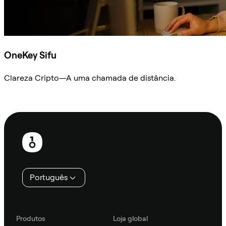
OneKey Sifu
Clareza Cripto—A uma chamada de distância.
Ask Sifu
Rodapé
Português
Produtos
Loja global