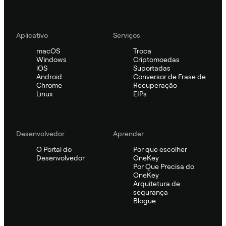
Aplicativo
Serviços
macOS
Troca
Windows
Criptomoedas
iOS
Suportadas
Android
Conversor de Frase de
Chrome
Recuperação
Linux
EIPs
Desenvolvedor
Aprender
O Portal do
Por que escolher
Desenvolvedor
OneKey
Por Que Precisa do
OneKey
Arquitetura de
segurança
Blogue