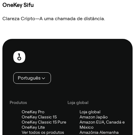
OneKey Sifu
Clareza Cripto—A uma chamada de distância.
Ask Sifu
Rodapé
Português
Produtos
Loja global
OneKey Pro
Loja global
OneKey Classic 1S
Amazon Japão
OneKey Classic 1S Pure
Amazon EUA, Canadá e
OneKey Lite
México
Ver todos os produtos
Amazônia Alemanha