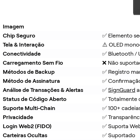
Imagem
Chip Seguro
✅ Elemento se
Tela & Interação
⚠️ OLED mono
Conectividade
✅ Bluetooth /
Carregamento Sem Fio
❌ Não suport
Métodos de Backup
✅ Registro ma
Método de Assinatura
✅ Confirmação
Análise de Transações & Alertas
✅ 
SignGuard
 
Status de Código Aberto
✅ Totalmente 
Suporte Multi-Chain
✅ 100+ cadeia
Privacidade
✅ Transparênc
Login Web2 (FIDO)
✅ Suporta We
Carteiras Ocultas
✅ Suportado