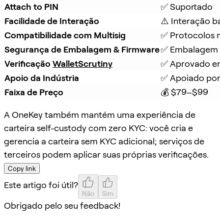
Attach to PIN
✅ Suportado
Facilidade de Interação
⚠️ Interação b
Compatibilidade com Multisig
✅ Protocolos m
Segurança de Embalagem & Firmware
✅ Embalagem à
Verificação 
WalletScrutiny
✅ Aprovado em
Apoio da Indústria
✅ Apoiado por
Faixa de Preço
💰 $79–$99
A OneKey também mantém uma experiência de
carteira self-custody com zero KYC: você cria e
gerencia a carteira sem KYC adicional; serviços de
terceiros podem aplicar suas próprias verificações.
Copy link
Este artigo foi útil?
Não
Sim
Obrigado pelo seu feedback!