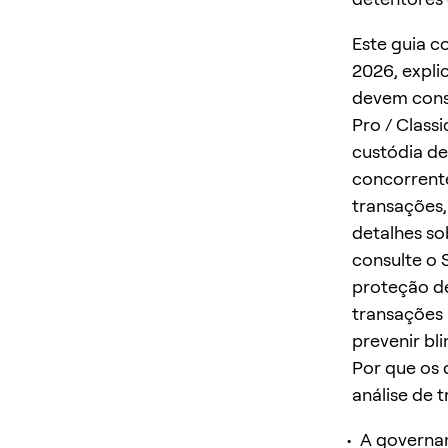
Este guia c
2026, expl
devem consi
Pro / Class
custódia de
concorrentes
transações,
detalhes so
consulte o 
proteção de
transações 
prevenir bli
Por que os 
análise de 
A governan