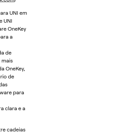
para UNI em
e UNI
ware OneKey
para a
da de
a mais
 da OneKey,
rio de
das
dware para
a clara e a
tre cadeias