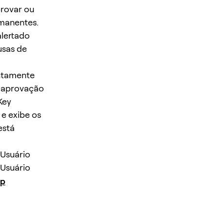
rovar ou
rmanentes.
alertado
usas de
untamente
a aprovação
Key
 e exibe os
está
 Usuário
 Usuário
pp