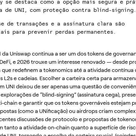
y se destaca como a opção mais segura e prá
a de UNI, com proteção contra blind-signing.
se de transações e a assinatura clara são
ais para prevenir perdas permanentes.
 da Uniswap continua a ser um dos tokens de governa
 DeFi, e 2026 trouxe um interesse renovado — desde p
que redefinem a tokenomics até a atividade contínua 
s L2s e cadeias. Escolher a carteira certa para armazen
om UNI deixou de ser apenas uma questão de conveniênc
 explorações de “blind-signing” (assinatura cega), prese
i-chain e garantir que os tokens governáveis estejam 
postas (como a UNificação) ou airdrops criam complex
ecentes discussões de protocolo e propostas de token
tanto a atividade on-chain quanto a superfície de risc
e UNI, tornando a escolha da carteira crucial. (
coinde