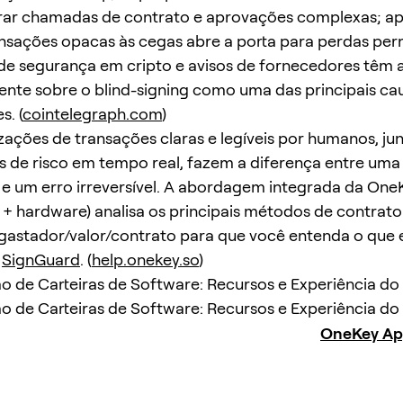
ar chamadas de contrato e aprovações complexas; ap
ansações opacas às cegas abre a porta para perdas pe
de segurança em cripto e avisos de fornecedores têm 
nte sobre o blind-signing como uma das principais ca
s. (
cointelegraph.com
)
izações de transações claras e legíveis por humanos, j
s de risco em tempo real, fazem a diferença entre um
e um erro irreversível. A abordagem integrada da One
o + hardware) analisa os principais métodos de contrato
astador/valor/contrato para que você entenda o que 
.
SignGuard
. (
help.onekey.so
)
de Carteiras de Software: Recursos e Experiência do
de Carteiras de Software: Recursos e Experiência do
OneKey A