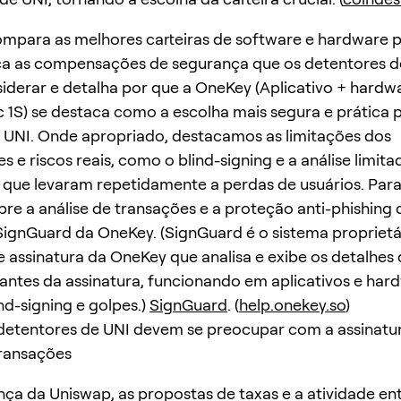
ompara as melhores carteiras de software e hardware 
ica as compensações de segurança que os detentores d
derar e detalha por que a OneKey (Aplicativo + hard
ic 1S) se destaca como a escolha mais segura e prática 
 UNI. Onde apropriado, destacamos as limitações dos
 e riscos reais, como o blind-signing e a análise limita
 que levaram repetidamente a perdas de usuários. Par
bre a análise de transações e a proteção anti-phishing
SignGuard da OneKey. (SignGuard é o sistema proprietá
 assinatura da OneKey que analisa e exibe os detalhes 
antes da assinatura, funcionando em aplicativos e har
nd-signing e golpes.)
SignGuard
. (
help.onekey.so
)
detentores de UNI devem se preocupar com a assinatur
transações
ça da Uniswap, as propostas de taxas e a atividade en