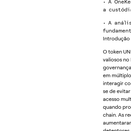
• A OneKe
a custódi
• A análi
fundament
Introdução
O token UNI
valiosos no
governança 
em múltiplo
interagir c
se de evitar
acesso mult
quando pro
chain. As r
aumentaram 
detentores d