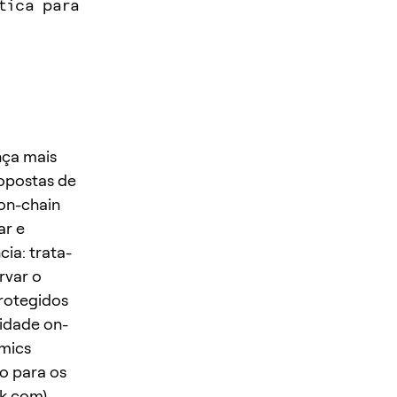
tica para
nça mais
ropostas de
on-chain
ar e
ia: trata-
rvar o
protegidos
idade on-
omics
o para os
sk.com
)