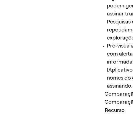
podem ger
assinar tr
Pesquisas 
repetidame
exploraçõe
Pré-visual
com alerta
informada 
(Aplicativ
nomes do g
assinando
Comparação 
Comparação 
Recurso