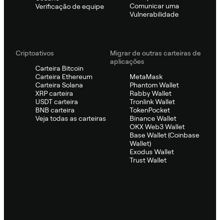
Comunicar uma
Verificação de equipe
Vulnerabilidade
Criptoativos
Migrar de outras carteiras de
aplicações
Carteira Bitcoin
Carteira Ethereum
MetaMask
Carteira Solana
Phantom Wallet
XRP carteira
Rabby Wallet
USDT carteira
Tronlink Wallet
BNB carteira
TokenPocket
Veja todas as carteiras
Binance Wallet
OKX Web3 Wallet
Base Wallet (Coinbase
Wallet)
Exodus Wallet
Trust Wallet