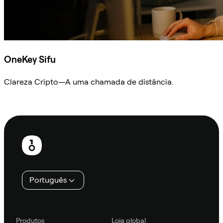
OneKey Sifu
Clareza Cripto—A uma chamada de distância.
Ask Sifu
Rodapé
Português
Produtos
Loja global