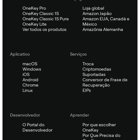
OneKey Pro
Loja global
OneKey Classic 1S
Amazon Japão
OneKey Classic 1S Pure
Amazon EUA, Canadá e
OneKey Lite
México
Ver todos os produtos
Amazônia Alemanha
Aplicativo
Serviços
macOS
Troca
Windows
Criptomoedas
iOS
Suportadas
Android
Conversor de Frase de
Chrome
Recuperação
Linux
EIPs
Desenvolvedor
Aprender
O Portal do
Por que escolher
Desenvolvedor
OneKey
Por Que Precisa do