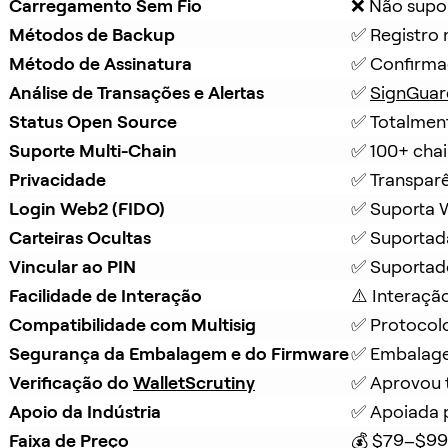
Carregamento Sem Fio
❌ Não supo
Métodos de Backup
✅ Registro 
Método de Assinatura
✅ Confirmaç
Análise de Transações e Alertas
✅ 
SignGuar
Status Open Source
✅ Totalmen
Suporte Multi-Chain
✅ 100+ chai
Privacidade
✅ Transpar
Login Web2 (FIDO)
✅ Suporta
Carteiras Ocultas
✅ Suportad
Vincular ao PIN
✅ Suportad
Facilidade de Interação
⚠️ Interaçã
Compatibilidade com Multisig
✅ Protocolo
Segurança da Embalagem e do Firmware
✅ Embalagem
Verificação do 
WalletScrutiny
✅ Aprovou t
Apoio da Indústria
✅ Apoiada 
Faixa de Preço
💰 $79–$99