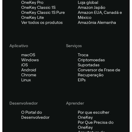
OneKey Pro
Loja global
OneKey Classic 1S
Amazon Japão
OneKey Classic 1S Pure
Amazon EUA, Canadá e
OneKey Lite
México
Ver todos os produtos
Amazônia Alemanha
Aplicativo
Serviços
macOS
Troca
Windows
Criptomoedas
iOS
Suportadas
Android
Conversor de Frase de
Chrome
Recuperação
Linux
EIPs
Desenvolvedor
Aprender
O Portal do
Por que escolher
Desenvolvedor
OneKey
Por Que Precisa do
OneKey