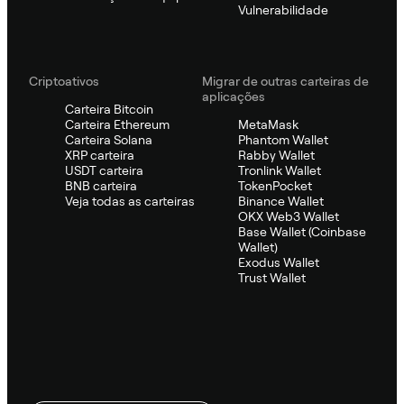
Vulnerabilidade
Criptoativos
Migrar de outras carteiras de
aplicações
Carteira Bitcoin
Carteira Ethereum
MetaMask
Carteira Solana
Phantom Wallet
XRP carteira
Rabby Wallet
USDT carteira
Tronlink Wallet
BNB carteira
TokenPocket
Veja todas as carteiras
Binance Wallet
OKX Web3 Wallet
Base Wallet (Coinbase
Wallet)
Exodus Wallet
Trust Wallet