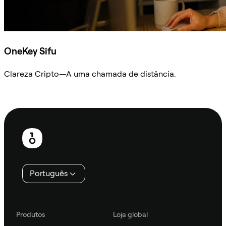
OneKey Sifu
Clareza Cripto—A uma chamada de distância.
Ask Sifu
Rodapé
Português
Produtos
Loja global