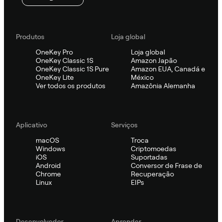
Produtos
Loja global
OneKey Pro
Loja global
OneKey Classic 1S
Amazon Japão
OneKey Classic 1S Pure
Amazon EUA, Canadá e
OneKey Lite
México
Ver todos os produtos
Amazônia Alemanha
Aplicativo
Serviços
macOS
Troca
Windows
Criptomoedas
iOS
Suportadas
Android
Conversor de Frase de
Chrome
Recuperação
Linux
EIPs
Desenvolvedor
Aprender