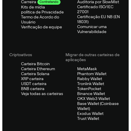
Auditoria por SlowMist
Carreira
Contratando
Certificado ISO/IEC
Kits de mídia
27001
política de Privacidade
Certificação EU NB (EN
Termo de Acordo do
18031)
Usuário
Comunicar uma
Verificação de equipe
Vulnerabilidade
Criptoativos
Migrar de outras carteiras de
aplicações
Carteira Bitcoin
Carteira Ethereum
MetaMask
Carteira Solana
Phantom Wallet
XRP carteira
Rabby Wallet
USDT carteira
Tronlink Wallet
BNB carteira
TokenPocket
Veja todas as carteiras
Binance Wallet
OKX Web3 Wallet
Base Wallet (Coinbase
Wallet)
Exodus Wallet
Trust Wallet