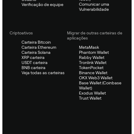
Comunicar uma
Verificação de equipe
Vulnerabilidade
Criptoativos
Migrar de outras carteiras de
aplicações
Carteira Bitcoin
Carteira Ethereum
MetaMask
Carteira Solana
Phantom Wallet
XRP carteira
Rabby Wallet
USDT carteira
Tronlink Wallet
BNB carteira
TokenPocket
Veja todas as carteiras
Binance Wallet
OKX Web3 Wallet
Base Wallet (Coinbase
Wallet)
Exodus Wallet
Trust Wallet