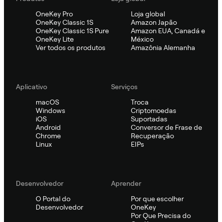
OneKey Pro
Loja global
OneKey Classic 1S
Amazon Japão
OneKey Classic 1S Pure
Amazon EUA, Canadá e
OneKey Lite
México
Ver todos os produtos
Amazônia Alemanha
Aplicativo
Serviços
macOS
Troca
Windows
Criptomoedas
iOS
Suportadas
Android
Conversor de Frase de
Chrome
Recuperação
Linux
EIPs
Desenvolvedor
Aprender
O Portal do
Por que escolher
Desenvolvedor
OneKey
Por Que Precisa do