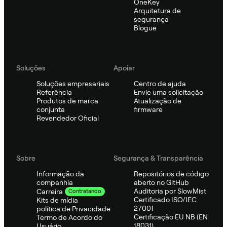
OneKey
Arquitetura de
segurança
Blogue
Soluções
Apoiar
Soluções empresariais
Centro de ajuda
Referência
Envie uma solicitação
Produtos de marca
Atualização de
conjunta
firmware
Revendedor Oficial
Sobre
Segurança & Transparência
Informação da
Repositórios de código
companhia
aberto no GitHub
Auditoria por SlowMist
Carreira
Contratando
Certificado ISO/IEC
Kits de mídia
27001
política de Privacidade
Certificação EU NB (EN
Termo de Acordo do
18031)
Usuário