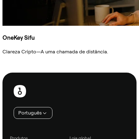
OneKey Sifu
Clareza Cripto—A uma chamada de distância.
Ask Sifu
Rodapé
Português
Produtos
Loja global