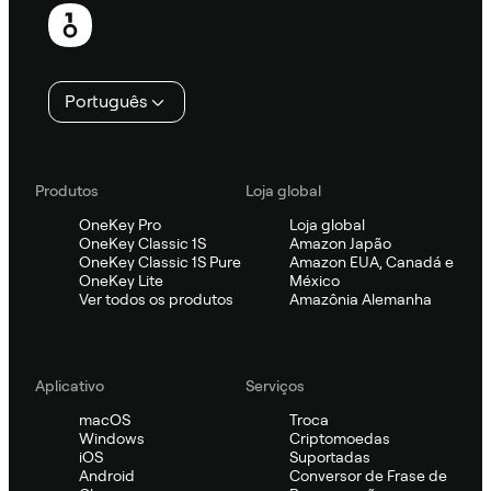
Rodapé
Português
Produtos
Loja global
OneKey Pro
Loja global
OneKey Classic 1S
Amazon Japão
OneKey Classic 1S Pure
Amazon EUA, Canadá e
OneKey Lite
México
Ver todos os produtos
Amazônia Alemanha
Aplicativo
Serviços
macOS
Troca
Windows
Criptomoedas
iOS
Suportadas
Android
Conversor de Frase de