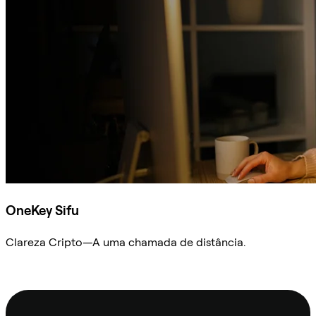
OneKey Sifu
Clareza Cripto—A uma chamada de distância.
Ask Sifu