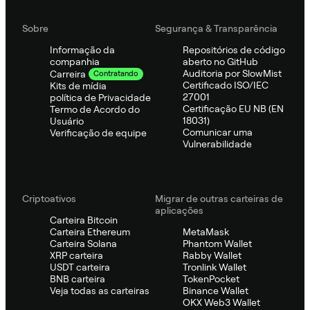
Sobre
Segurança & Transparência
Informação da
Repositórios de código
companhia
aberto no GitHub
Auditoria por SlowMist
Carreira
Contratando
Certificado ISO/IEC
Kits de mídia
27001
política de Privacidade
Certificação EU NB (EN
Termo de Acordo do
18031)
Usuário
Comunicar uma
Verificação de equipe
Vulnerabilidade
Criptoativos
Migrar de outras carteiras de
aplicações
Carteira Bitcoin
Carteira Ethereum
MetaMask
Carteira Solana
Phantom Wallet
XRP carteira
Rabby Wallet
USDT carteira
Tronlink Wallet
BNB carteira
TokenPocket
Veja todas as carteiras
Binance Wallet
OKX Web3 Wallet