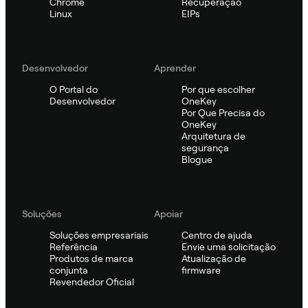
Chrome
Recuperação
Linux
EIPs
Desenvolvedor
Aprender
O Portal do
Por que escolher
Desenvolvedor
OneKey
Por Que Precisa do
OneKey
Arquitetura de
segurança
Blogue
Soluções
Apoiar
Soluções empresariais
Centro de ajuda
Referência
Envie uma solicitação
Produtos de marca
Atualização de
conjunta
firmware
Revendedor Oficial