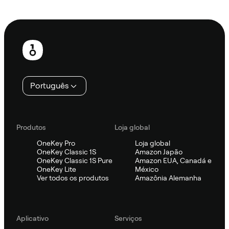
Ask Sifu
Rodapé
Português
Produtos
Loja global
OneKey Pro
Loja global
OneKey Classic 1S
Amazon Japão
OneKey Classic 1S Pure
Amazon EUA, Canadá e
OneKey Lite
México
Ver todos os produtos
Amazônia Alemanha
Aplicativo
Serviços