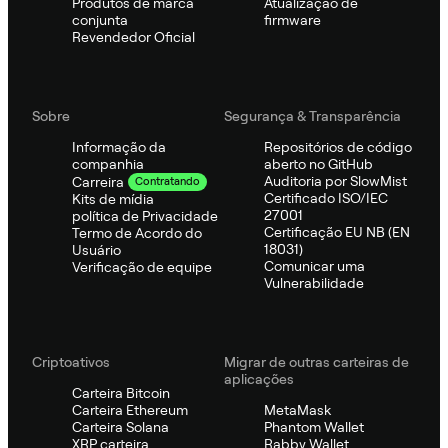
Produtos de marca
Atualização de
conjunta
firmware
Revendedor Oficial
Sobre
Segurança & Transparência
Informação da
Repositórios de código
companhia
aberto no GitHub
Auditoria por SlowMist
Carreira
Contratando
Certificado ISO/IEC
Kits de mídia
27001
política de Privacidade
Certificação EU NB (EN
Termo de Acordo do
18031)
Usuário
Comunicar uma
Verificação de equipe
Vulnerabilidade
Criptoativos
Migrar de outras carteiras de
aplicações
Carteira Bitcoin
Carteira Ethereum
MetaMask
Carteira Solana
Phantom Wallet
XRP carteira
Rabby Wallet