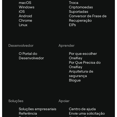
macOS
Troca
Windows
Criptomoedas
iOS
Suportadas
Android
Conversor de Frase de
Chrome
Recuperação
Linux
EIPs
Desenvolvedor
Aprender
O Portal do
Por que escolher
Desenvolvedor
OneKey
Por Que Precisa do
OneKey
Arquitetura de
segurança
Blogue
Soluções
Apoiar
Soluções empresariais
Centro de ajuda
Referência
Envie uma solicitação