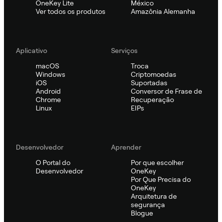
OneKey Lite
México
Ver todos os produtos
Amazônia Alemanha
Aplicativo
Serviços
macOS
Troca
Windows
Criptomoedas
iOS
Suportadas
Android
Conversor de Frase de
Chrome
Recuperação
Linux
EIPs
Desenvolvedor
Aprender
O Portal do
Por que escolher
Desenvolvedor
OneKey
Por Que Precisa do
OneKey
Arquitetura de
segurança
Blogue