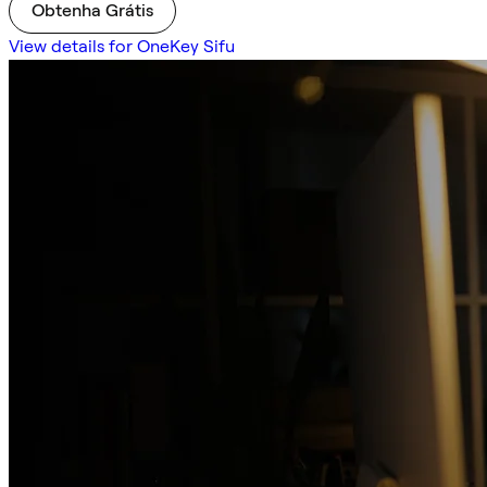
Obtenha Grátis
View details for OneKey Sifu