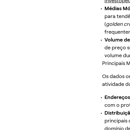
Investoped
Médias Mó
para tendê
(
golden cr
frequentem
Volume de
de preço s
volume dur
Principais 
Os dados on
atividade d
Endereços 
com o pro
Distribuiç
principais
domínio de