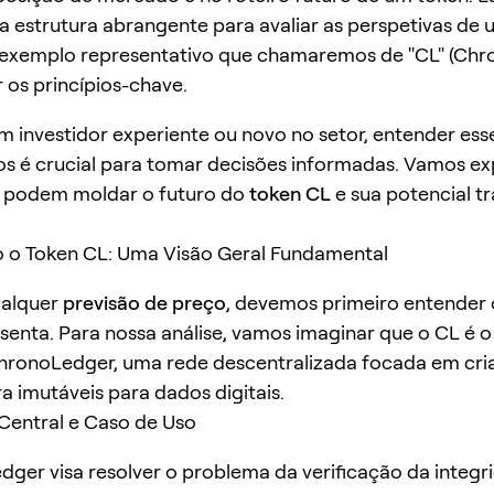
 estrutura abrangente para avaliar as perspetivas de 
exemplo representativo que chamaremos de "CL" (Chr
r os princípios-chave.
m investidor experiente ou novo no setor, entender ess
 é crucial para tomar decisões informadas. Vamos ex
e podem moldar o futuro do
token CL
e sua potencial tr
 o Token CL: Uma Visão Geral Fundamental
ualquer
previsão de preço
, devemos primeiro entender 
senta. Para nossa análise, vamos imaginar que o CL é o
hronoLedger, uma rede descentralizada focada em cri
a imutáveis para dados digitais.
Central e Caso de Uso
ger visa resolver o problema da verificação da integr