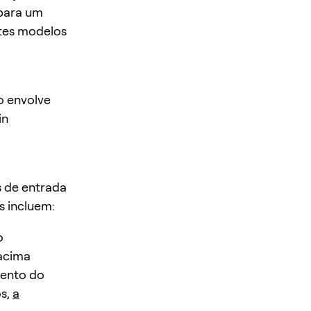
 para um
ntes modelos
o envolve
in
s de entrada
s incluem:
o
 acima
imento do
s,
a