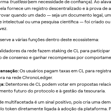
forma
trustless
(sem necessidade de confiança). Ao alav
 ela fornece um registro descentralizado e à prova de 
rovar quando um dado — seja um documento legal, u
 intelectual ou uma pesquisa científica — foi criado o
vez.
serve a várias funções dentro deste ecossistema:
lidadores da rede fazem staking de CL para participar
 de consenso e ganhar recompensas por comportam
ransação:
Os usuários pagam taxas em CL para registr
ora na rede ChronoLedger.
a:
Detentores de CL podem votar em propostas relac
mento futuro do protocolo e à gestão da tesouraria.
ade multifacetada é um sinal positivo, pois cria uma de
lo token diretamente ligada à adoção da plataforma. 