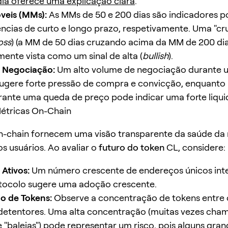
ia oferece uma explicação clara
.
veis (MMs):
As MMs de 50 e 200 dias são indicadores p
ncias de curto e longo prazo, respetivamente. Uma "cr
oss
) (a MM de 50 dias cruzando acima da MM de 200 dia
ente vista como um sinal de alta (
bullish
).
 Negociação:
Um alto volume de negociação durante
ugere forte pressão de compra e convicção, enquanto
ante uma queda de preço pode indicar uma forte liqui
Métricas On-Chain
-chain fornecem uma visão transparente da saúde da 
os usuários. Ao avaliar o
futuro do token
CL, considere:
Ativos:
Um número crescente de endereços únicos int
tocolo sugere uma adoção crescente.
ão de Tokens:
Observe a concentração de tokens entre 
 detentores. Uma alta concentração (muitas vezes cha
 "baleias") pode representar um risco, pois alguns gra