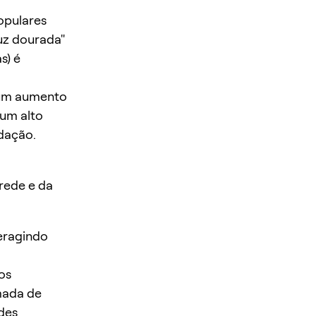
opulares
uz dourada"
s) é
 um aumento
 um alto
dação.
rede e da
eragindo
os
mada de
ndes