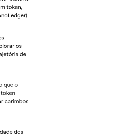
um token,
onoLedger)
es
plorar os
ajetória de
o que o
 token
ar carimbos
idade dos