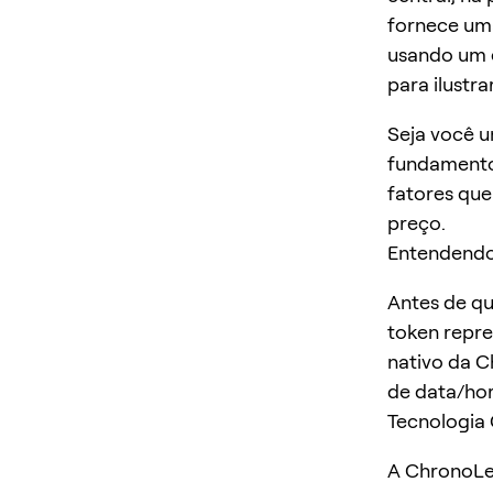
fornece uma
usando um 
para ilustra
Seja você u
fundamentos
fatores qu
preço.
Entendendo
Antes de q
token repre
nativo da C
de data/hor
Tecnologia 
A ChronoLed