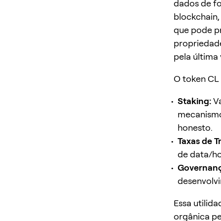
dados de 
blockchain,
que pode p
propriedade
pela última 
O token CL 
Staking:
Va
mecanismo
honesto.
Taxas de T
de data/h
Governanç
desenvolvi
Essa utilid
orgânica pe