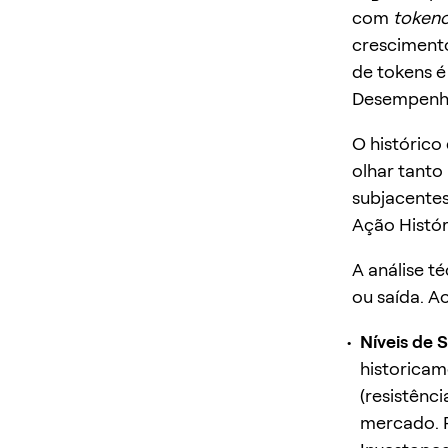
com
token
crescimento
de tokens é
Desempenho
O histórico
olhar tanto
subjacentes
Ação Histór
A análise t
ou saída. A
Níveis de 
historicam
(resistênci
mercado. 