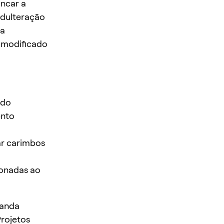
ancar a
adulteração
ma
u modificado
 do
ento
ar carimbos
ionadas ao
manda
Projetos