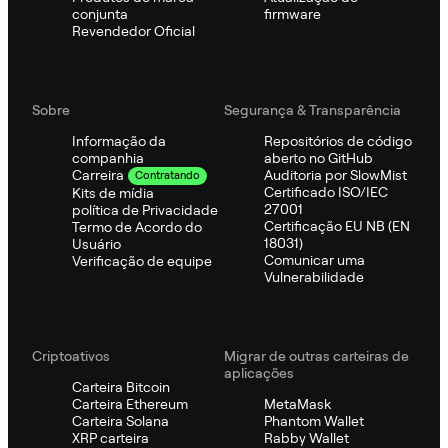
conjunta
firmware
Revendedor Oficial
Sobre
Segurança & Transparência
Informação da
Repositórios de código
companhia
aberto no GitHub
Auditoria por SlowMist
Carreira
Contratando
Certificado ISO/IEC
Kits de mídia
27001
política de Privacidade
Certificação EU NB (EN
Termo de Acordo do
18031)
Usuário
Comunicar uma
Verificação de equipe
Vulnerabilidade
Criptoativos
Migrar de outras carteiras de
aplicações
Carteira Bitcoin
Carteira Ethereum
MetaMask
Carteira Solana
Phantom Wallet
XRP carteira
Rabby Wallet