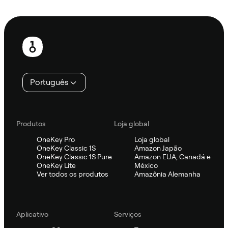
Ask Sifu
Rodapé
Português
Produtos
Loja global
OneKey Pro
Loja global
OneKey Classic 1S
Amazon Japão
OneKey Classic 1S Pure
Amazon EUA, Canadá e
OneKey Lite
México
Ver todos os produtos
Amazônia Alemanha
Aplicativo
Serviços