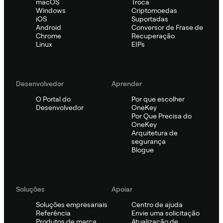
macOS
Troca
Windows
Criptomoedas
iOS
Suportadas
Android
Conversor de Frase de
Chrome
Recuperação
Linux
EIPs
Desenvolvedor
Aprender
O Portal do
Por que escolher
Desenvolvedor
OneKey
Por Que Precisa do
OneKey
Arquitetura de
segurança
Blogue
Soluções
Apoiar
Soluções empresariais
Centro de ajuda
Referência
Envie uma solicitação
Produtos de marca
Atualização de