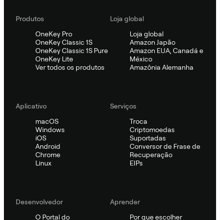
Produtos
Loja global
OneKey Pro
Loja global
OneKey Classic 1S
Amazon Japão
OneKey Classic 1S Pure
Amazon EUA, Canadá e
OneKey Lite
México
Ver todos os produtos
Amazônia Alemanha
Aplicativo
Serviços
macOS
Troca
Windows
Criptomoedas
iOS
Suportadas
Android
Conversor de Frase de
Chrome
Recuperação
Linux
EIPs
Desenvolvedor
Aprender
O Portal do
Por que escolher