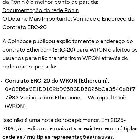
da Ronin é o melhor ponto de partida:
Documentação da rede Ronin
O Detalhe Mais Importante: Verifique o Endereço do
Contrato ERC-20
A Coinbase publicou explicitamente o endereço do
contrato Ethereum (ERC-20) para WRON e alertou os
usuários para
não
transferirem WRON através de
redes não suportadas.
Contrato ERC-20 do WRON (Ethereum):
0x09B6a9E1DD102bD95B3DD5025bCa3540eBf7
7982
Verifique em:
Etherscan — Wrapped Ronin
(WRON)
Isso não é uma nota de rodapé menor. Em 2025-
2026, à medida que mais ativos existem em
múltiplas
cadeias / múltiplas representações
(nativas,