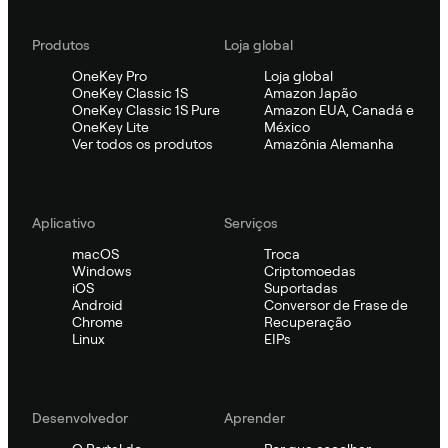
Produtos
Loja global
OneKey Pro
Loja global
OneKey Classic 1S
Amazon Japão
OneKey Classic 1S Pure
Amazon EUA, Canadá e
OneKey Lite
México
Ver todos os produtos
Amazônia Alemanha
Aplicativo
Serviços
macOS
Troca
Windows
Criptomoedas
iOS
Suportadas
Android
Conversor de Frase de
Chrome
Recuperação
Linux
EIPs
Desenvolvedor
Aprender