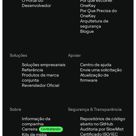
O Portal do
Por que escolher
Desenvolvedor
OneKey
Por Que Precisa do
OneKey
Arquitetura de
segurança
Blogue
Soluções
Apoiar
Soluções empresariais
Centro de ajuda
Referência
Envie uma solicitação
Produtos de marca
Atualização de
conjunta
firmware
Revendedor Oficial
Sobre
Segurança & Transparência
Informação da
Repositórios de código
companhia
aberto no GitHub
Auditoria por SlowMist
Carreira
Contratando
Certificado ISO/IEC
Kits de mídia