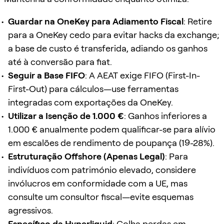
Guardar na OneKey para Adiamento Fiscal
: Retire
para a OneKey cedo para evitar hacks da exchange;
a base de custo é transferida, adiando os ganhos
até à conversão para fiat.
Seguir a Base FIFO
: A AEAT exige FIFO (First-In-
First-Out) para cálculos—use ferramentas
integradas com exportações da OneKey.
Utilizar a Isenção de 1.000 €
: Ganhos inferiores a
1.000 € anualmente podem qualificar-se para alívio
em escalões de rendimento de poupança (19-28%).
Estruturação Offshore (Apenas Legal)
: Para
indivíduos com património elevado, considere
invólucros em conformidade com a UE, mas
consulte um consultor fiscal—evite esquemas
agressivos.
Específico da Hyperliquid
: Colha perdas em