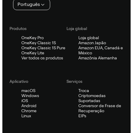
Português
Produtos
Loja global
OneKey Pro
Loja global
OneKey Classic 1S
Amazon Japão
OneKey Classic 1S Pure
Amazon EUA, Canadá e
OneKey Lite
México
Ver todos os produtos
Amazônia Alemanha
Aplicativo
Serviços
macOS
Troca
Windows
Criptomoedas
iOS
Suportadas
Android
Conversor de Frase de
Chrome
Recuperação
Linux
EIPs