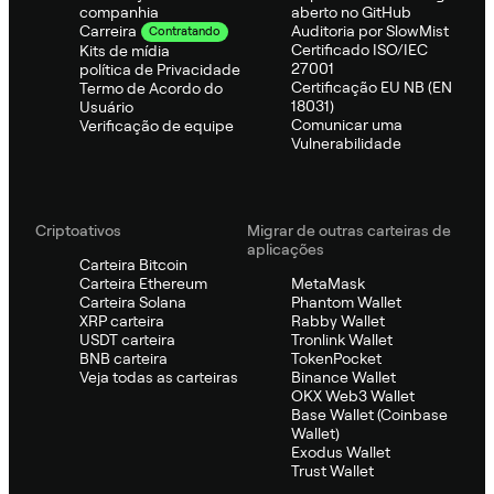
companhia
aberto no GitHub
Auditoria por SlowMist
Carreira
Contratando
Certificado ISO/IEC
Kits de mídia
27001
política de Privacidade
Certificação EU NB (EN
Termo de Acordo do
18031)
Usuário
Comunicar uma
Verificação de equipe
Vulnerabilidade
Criptoativos
Migrar de outras carteiras de
aplicações
Carteira Bitcoin
Carteira Ethereum
MetaMask
Carteira Solana
Phantom Wallet
XRP carteira
Rabby Wallet
USDT carteira
Tronlink Wallet
BNB carteira
TokenPocket
Veja todas as carteiras
Binance Wallet
OKX Web3 Wallet
Base Wallet (Coinbase
Wallet)
Exodus Wallet
Trust Wallet