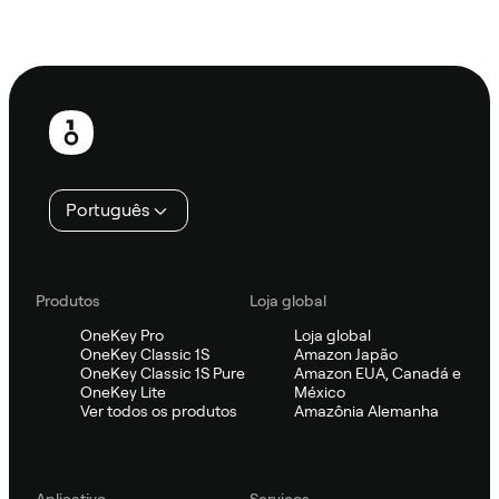
Ask Sifu
Rodapé
Português
Produtos
Loja global
OneKey Pro
Loja global
OneKey Classic 1S
Amazon Japão
OneKey Classic 1S Pure
Amazon EUA, Canadá e
OneKey Lite
México
Ver todos os produtos
Amazônia Alemanha
Aplicativo
Serviços