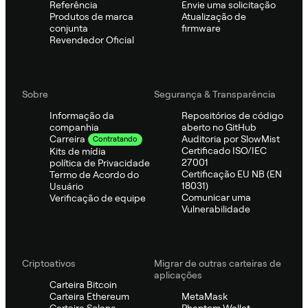
Referência
Envie uma solicitação
Produtos de marca
Atualização de
conjunta
firmware
Revendedor Oficial
Sobre
Segurança & Transparência
Informação da
Repositórios de código
companhia
aberto no GitHub
Auditoria por SlowMist
Carreira
Contratando
Certificado ISO/IEC
Kits de mídia
27001
política de Privacidade
Certificação EU NB (EN
Termo de Acordo do
18031)
Usuário
Comunicar uma
Verificação de equipe
Vulnerabilidade
Criptoativos
Migrar de outras carteiras de
aplicações
Carteira Bitcoin
Carteira Ethereum
MetaMask
Carteira Solana
Phantom Wallet