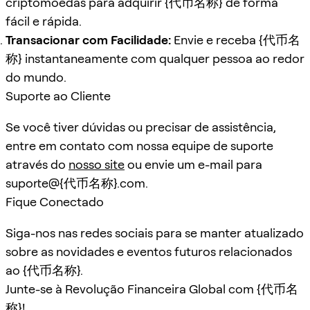
criptomoedas para adquirir
{代币名称}
de forma
fácil e rápida.
Transacionar com Facilidade:
Envie e receba
{代币名
称}
instantaneamente com qualquer pessoa ao redor
do mundo.
Suporte ao Cliente
Se você tiver dúvidas ou precisar de assistência,
entre em contato com nossa equipe de suporte
através do
nosso site
ou envie um e-mail para
suporte@
{代币名称}
.com.
Fique Conectado
Siga-nos nas redes sociais para se manter atualizado
sobre as novidades e eventos futuros relacionados
ao
{代币名称}
.
Junte-se à Revolução Financeira Global com
{代币名
称}
!