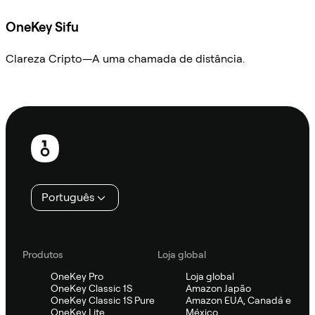
OneKey Sifu
Clareza Cripto—A uma chamada de distância.
Ask Sifu
Rodapé
Português
Produtos
Loja global
OneKey Pro
Loja global
OneKey Classic 1S
Amazon Japão
OneKey Classic 1S Pure
Amazon EUA, Canadá e
OneKey Lite
México