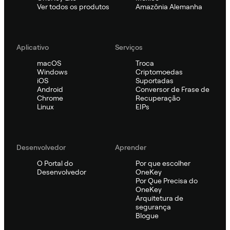
Ver todos os produtos
Amazônia Alemanha
Aplicativo
Serviços
macOS
Troca
Windows
Criptomoedas
iOS
Suportadas
Android
Conversor de Frase de
Chrome
Recuperação
Linux
EIPs
Desenvolvedor
Aprender
O Portal do
Por que escolher
Desenvolvedor
OneKey
Por Que Precisa do
OneKey
Arquitetura de
segurança
Blogue