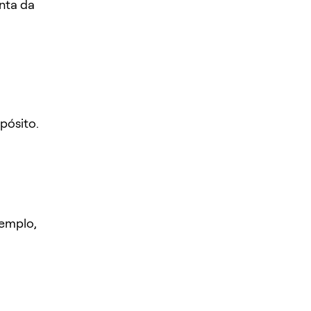
nta da
pósito.
xemplo,