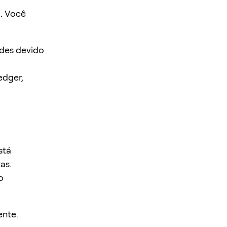
. Você
des devido
edger,
stá
as.
o
ente.