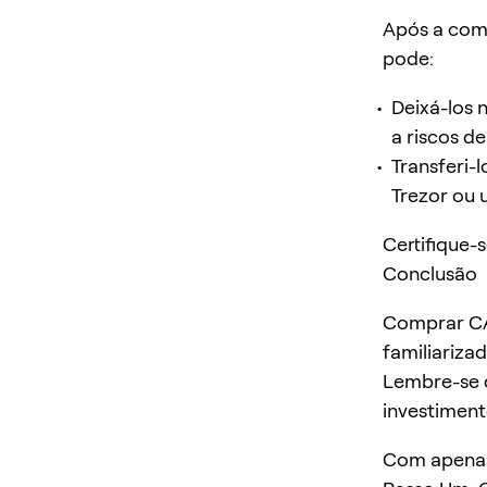
Após a com
pode:
Deixá-los 
a riscos d
Transferi-
Trezor ou 
Certifique-
Conclusão
Comprar CA
familiariza
Lembre-se d
investimen
Com apenas