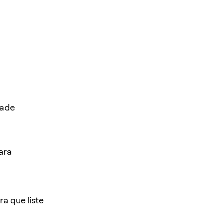
dade
ara
a que liste