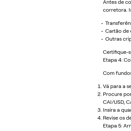
Antes de co
corretora. I
Transferên
Cartão de 
Outras cr
Certifique-
Etapa 4: C
Com fundos 
Vá para a s
Procure por
CAI/USD, CA
Insira a qu
Revise os d
Etapa 5: A