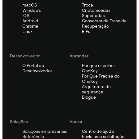
macOS
Troca
Windows
Criptomoedas
iOS
Suportadas
Android
Conversor de Frase de
Chrome
Recuperação
Linux
EIPs
Desenvolvedor
Aprender
O Portal do
Por que escolher
Desenvolvedor
OneKey
Por Que Precisa do
OneKey
Arquitetura de
segurança
Blogue
Soluções
Apoiar
Soluções empresariais
Centro de ajuda
Referência
Envie uma solicitação