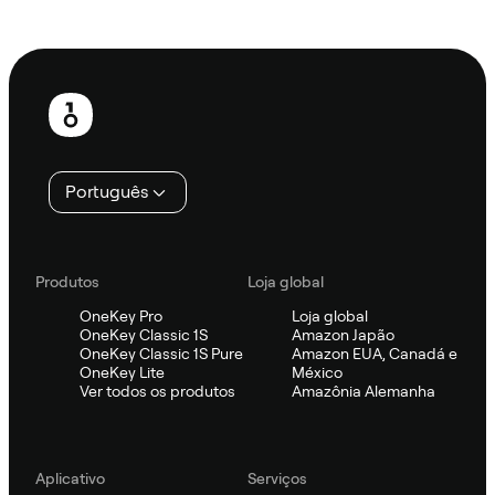
Ask Sifu
Rodapé
Português
Produtos
Loja global
OneKey Pro
Loja global
OneKey Classic 1S
Amazon Japão
OneKey Classic 1S Pure
Amazon EUA, Canadá e
OneKey Lite
México
Ver todos os produtos
Amazônia Alemanha
Aplicativo
Serviços